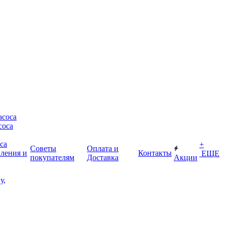
асоса
соса
са
+
Советы
Оплата и
пления и
Контакты
ЕЩЕ
покупателям
Доставка
Акции
у,