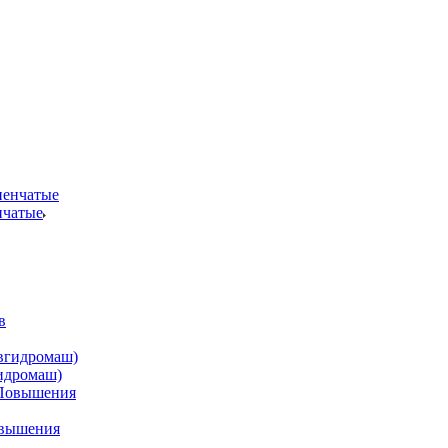
нчатые
идромаш)
овышения