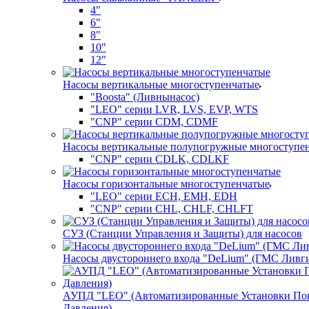
4"
6"
8"
10"
12"
Насосы вертикальные многоступенчатые
"Boosta" (Ливнынасос)
"LEO" серии LVR, LVS, EVP, WTS
"CNP" серии CDM, CDMF
Насосы вертикальные полупогружные многоступе
"CNP" серии CDLK, CDLKF
Насосы горизонтальные многоступенчатые
"LEO" серии ECH, EMH, EDH
"CNP" серии CHL, CHLF, CHLFT
СУЗ (Станции Управления и Защиты) для насосов
Насосы двустороннего входа "DeLium" (ГМС Ливг
АУПД "LEO" (Автоматизированные Установки П
Давления)