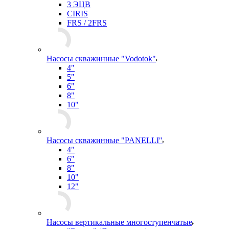
3 ЭЦВ
CIRIS
FRS / 2FRS
Насосы скважинные "Vodotok"
4"
5"
6"
8"
10"
Насосы скважинные "PANELLI"
4"
6"
8"
10"
12"
Насосы вертикальные многоступенчатые