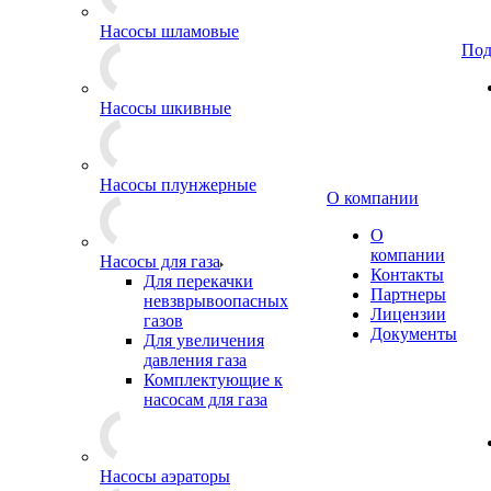
Насосы шламовые
Под
Насосы шкивные
Насосы плунжерные
О компании
О
компании
Насосы для газа
Контакты
Для перекачки
Партнеры
невзврывоопасных
Лицензии
газов
Документы
Для увеличения
давления газа
Комплектующие к
насосам для газа
Насосы аэраторы