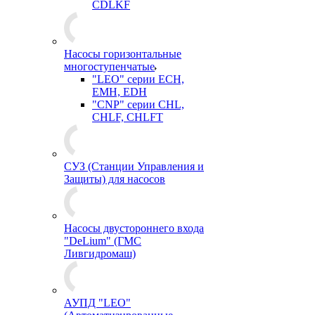
CDLKF
Насосы горизонтальные
многоступенчатые
"LEO" серии ECH,
EMH, EDH
"CNP" серии CHL,
CHLF, CHLFT
СУЗ (Станции Управления и
Защиты) для насосов
Насосы двустороннего входа
"DeLium" (ГМС
Ливгидромаш)
АУПД "LEO"