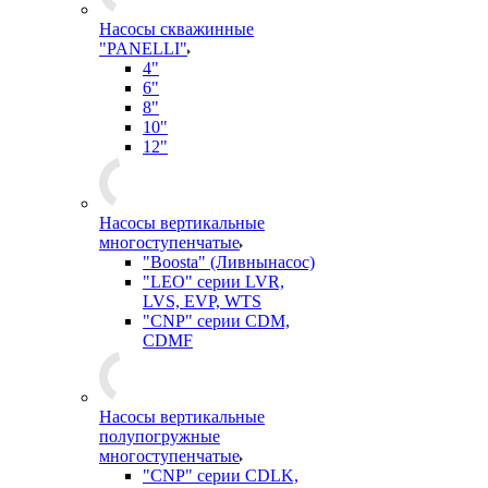
Насосы скважинные
"PANELLI"
4"
6"
8"
10"
12"
Насосы вертикальные
многоступенчатые
"Boosta" (Ливнынасос)
"LEO" серии LVR,
LVS, EVP, WTS
"CNP" серии CDM,
CDMF
Насосы вертикальные
полупогружные
многоступенчатые
"CNP" серии CDLK,