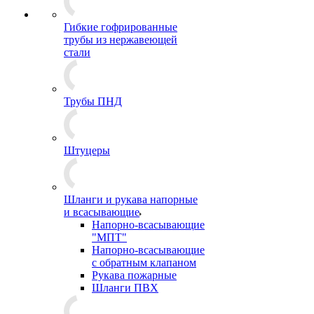
Гибкие гофрированные
трубы из нержавеющей
стали
Трубы ПНД
Штуцеры
Шланги и рукава напорные
и всасывающие
Напорно-всасывающие
"МПТ"
Напорно-всасывающие
с обратным клапаном
Рукава пожарные
Шланги ПВХ