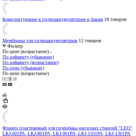
Комплектующие к гидроаккумуляторам и бакам
18 товаров
Мембраны для гидроаккумуляторов
12 товаров
Фильтр
По цене (возрастание)
По алфавиту (убывание)
По алфавиту (возрастание)
По цене (убывание)
По цене (возрастание)
Фланец пластиковый для гидробака насосных станций "LEO"
LКJ-601РА, LКJ-801РА, LКJ-901РА, LКJ-1101РА, LКJ-1301РА