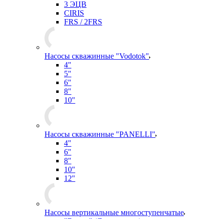
3 ЭЦВ
CIRIS
FRS / 2FRS
Насосы скважинные "Vodotok"
4"
5"
6"
8"
10"
Насосы скважинные "PANELLI"
4"
6"
8"
10"
12"
Насосы вертикальные многоступенчатые