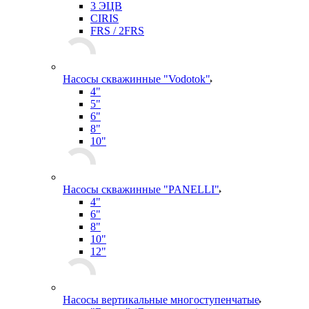
3 ЭЦВ
CIRIS
FRS / 2FRS
Насосы скважинные "Vodotok"
4"
5"
6"
8"
10"
Насосы скважинные "PANELLI"
4"
6"
8"
10"
12"
Насосы вертикальные многоступенчатые