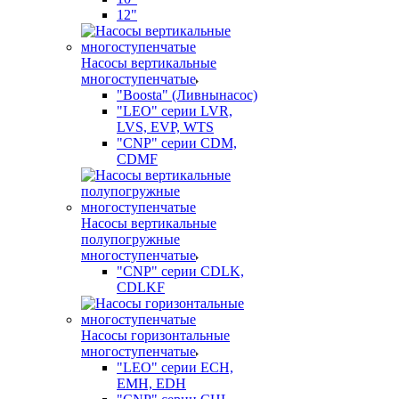
12"
Насосы вертикальные
многоступенчатые
"Boosta" (Ливнынасос)
"LEO" серии LVR,
LVS, EVP, WTS
"CNP" серии CDM,
CDMF
Насосы вертикальные
полупогружные
многоступенчатые
"CNP" серии CDLK,
CDLKF
Насосы горизонтальные
многоступенчатые
"LEO" серии ECH,
EMH, EDH