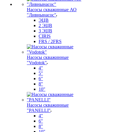
Насосы скважинные АО
"Ливнынасос"
ЭЦВ
2 ЭЦВ
3 ЭЦВ
CIRIS
FRS / 2FRS
Насосы скважинные
"Vodotok"
4"
5"
6"
8"
10"
Насосы скважинные
"PANELLI"
4"
6"
8"
10"