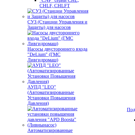
"CNP" серии CHL,
CHLF, CHLFT
СУЗ (Станции Управления и
Защиты) для насосов
Насосы двустороннего входа
"DeLium" (ГМС
Ливгидромаш)
АУПД "LEO"
(Автоматизированные
Установки Повышения
Давления)
Под
Автоматизированные