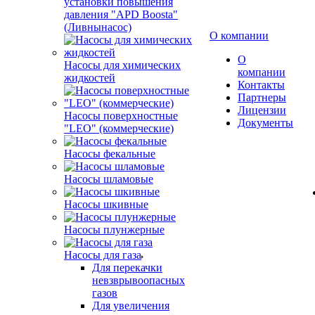
установки повышения
давления "APD Boosta"
(Ливнынасос)
О компании
О
Насосы для химических
компании
жидкостей
Контакты
Партнеры
Лицензии
Насосы поверхностные
Документы
"LEO" (коммерческие)
Насосы фекальные
Насосы шламовые
Насосы шкивные
Насосы плунжерные
Насосы для газа
Для перекачки
невзврывоопасных
газов
Для увеличения