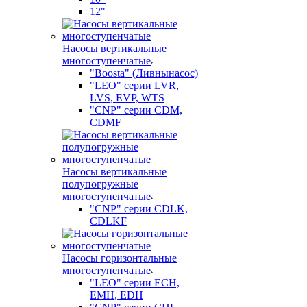
12"
Насосы вертикальные
многоступенчатые
"Boosta" (Ливнынасос)
"LEO" серии LVR,
LVS, EVP, WTS
"CNP" серии CDM,
CDMF
Насосы вертикальные
полупогружные
многоступенчатые
"CNP" серии CDLK,
CDLKF
Насосы горизонтальные
многоступенчатые
"LEO" серии ECH,
EMH, EDH