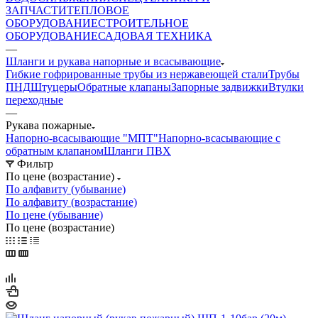
ЗАПЧАСТИ
ТЕПЛОВОЕ
ОБОРУДОВАНИЕ
СТРОИТЕЛЬНОЕ
ОБОРУДОВАНИЕ
САДОВАЯ ТЕХНИКА
—
Шланги и рукава напорные и всасывающие
Гибкие гофрированные трубы из нержавеющей стали
Трубы
ПНД
Штуцеры
Обратные клапаны
Запорные задвижки
Втулки
переходные
—
Рукава пожарные
Напорно-всасывающие "МПТ"
Напорно-всасывающие с
обратным клапаном
Шланги ПВХ
Фильтр
По цене (возрастание)
По алфавиту (убывание)
По алфавиту (возрастание)
По цене (убывание)
По цене (возрастание)