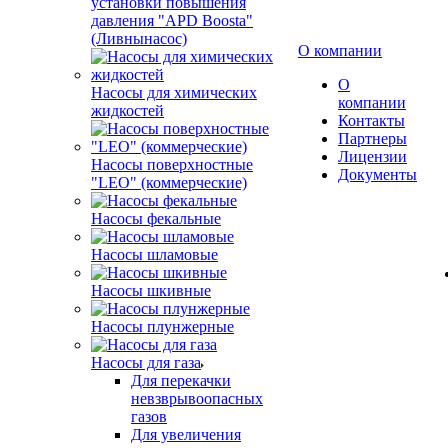
установки повышения
давления "APD Boosta"
(Ливнынасос)
О компании
О
Насосы для химических
компании
жидкостей
Контакты
Партнеры
Лицензии
Насосы поверхностные
Документы
"LEO" (коммерческие)
Насосы фекальные
Насосы шламовые
Насосы шкивные
Насосы плунжерные
Насосы для газа
Для перекачки
невзврывоопасных
газов
Для увеличения