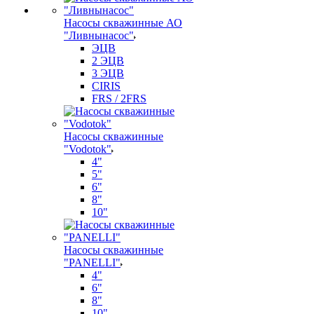
Насосы скважинные АО
"Ливнынасос"
ЭЦВ
2 ЭЦВ
3 ЭЦВ
CIRIS
FRS / 2FRS
Насосы скважинные
"Vodotok"
4"
5"
6"
8"
10"
Насосы скважинные
"PANELLI"
4"
6"
8"
10"