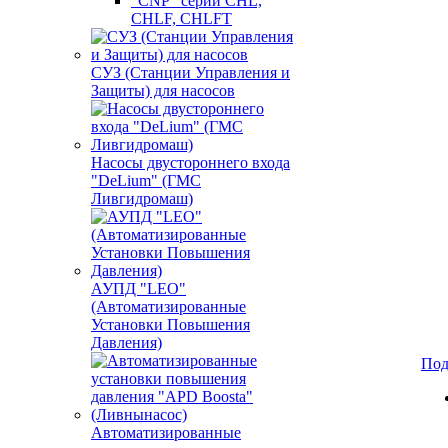
"CNP" серии CHL,
CHLF, CHLFT
СУЗ (Станции Управления и
Защиты) для насосов
Насосы двустороннего входа
"DeLium" (ГМС
Ливгидромаш)
АУПД "LEO"
(Автоматизированные
Установки Повышения
Давления)
Под
Автоматизированные