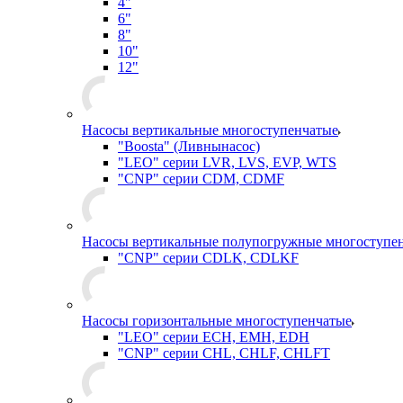
4"
6"
8"
10"
12"
Насосы вертикальные многоступенчатые
"Boosta" (Ливнынасос)
"LEO" серии LVR, LVS, EVP, WTS
"CNP" серии CDM, CDMF
Насосы вертикальные полупогружные многоступе
"CNP" серии CDLK, CDLKF
Насосы горизонтальные многоступенчатые
"LEO" серии ECH, EMH, EDH
"CNP" серии CHL, CHLF, CHLFT