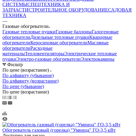
СИСТЕМЫ
СПЕЦТЕХНИКА И
ЗАПЧАСТИ
СТРОИТЕЛЬНОЕ ОБОРУДОВАНИЕ
САДОВАЯ
ТЕХНИКА
—
Газовые обогреватели
Газовые тепловые пушки
Газовые баллоны
Галогеновые
обогреватели
Дизельные тепловые пушки
Кварцевые
обогреватели
Керосиновые обогреватели
Масляные
обогреватели
Расходные
материалы
Тепловентиляторы
Электрические тепловые
пушки
Электро-газовые обогреватели
Электрокамины
Фильтр
По цене (возрастание)
По алфавиту (убывание)
По алфавиту (возрастание)
По цене (убывание)
По цене (возрастание)
Обогреватель газовый (горелка) "Умница" ГО-3,5 кВт
Доступно для заказа