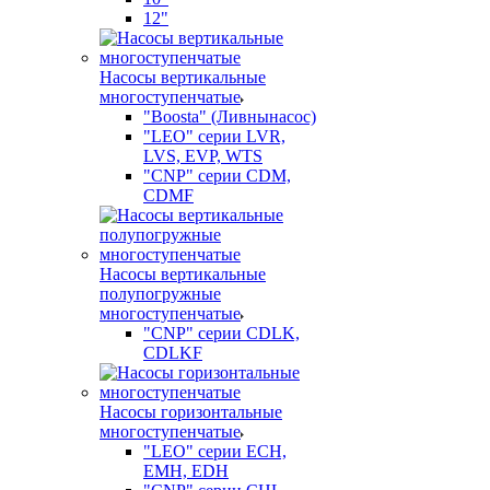
12"
Насосы вертикальные
многоступенчатые
"Boosta" (Ливнынасос)
"LEO" серии LVR,
LVS, EVP, WTS
"CNP" серии CDM,
CDMF
Насосы вертикальные
полупогружные
многоступенчатые
"CNP" серии CDLK,
CDLKF
Насосы горизонтальные
многоступенчатые
"LEO" серии ECH,
EMH, EDH