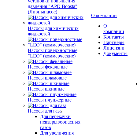
установки повышения
давления "APD Boosta"
(Ливнынасос)
О компании
О
Насосы для химических
компании
жидкостей
Контакты
Партнеры
Лицензии
Насосы поверхностные
Документы
"LEO" (коммерческие)
Насосы фекальные
Насосы шламовые
Насосы шкивные
Насосы плунжерные
Насосы для газа
Для перекачки
невзврывоопасных
газов
Для увеличения