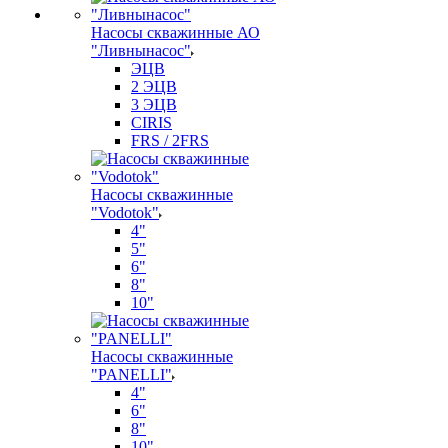
Насосы скважинные АО
"Ливнынасос"
ЭЦВ
2 ЭЦВ
3 ЭЦВ
CIRIS
FRS / 2FRS
Насосы скважинные
"Vodotok"
4"
5"
6"
8"
10"
Насосы скважинные
"PANELLI"
4"
6"
8"
10"