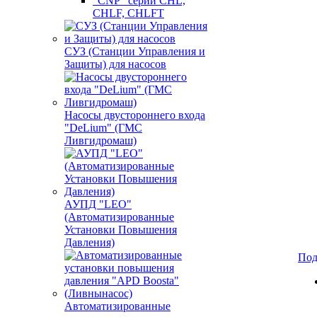
"CNP" серии CHL,
CHLF, CHLFT
СУЗ (Станции Управления и
Защиты) для насосов
Насосы двустороннего входа
"DeLium" (ГМС
Ливгидромаш)
АУПД "LEO"
(Автоматизированные
Установки Повышения
Давления)
Под
Автоматизированные