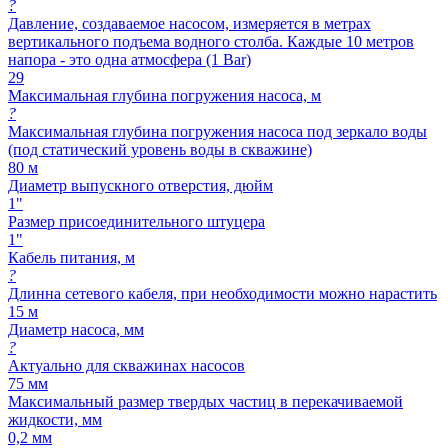
?
Давление, создаваемое насосом, измеряется в метрах
вертикального подъема водного столба. Каждые 10 метров
напора - это одна атмосфера (1 Bar)
29
Максимальная глубина погружения насоса, м
?
Максимальная глубина погружения насоса под зеркало воды
(под статический уровень воды в скважине)
80 м
Диаметр выпускного отверстия, дюйм
1"
Размер присоединительного штуцера
1"
Кабель питания, м
?
Длинна сетевого кабеля, при необходимости можно нарастить
15 м
Диаметр насоса, мм
?
Актуально для скважинах насосов
75 мм
Максимальный размер твердых частиц в перекачиваемой
жидкости, мм
0,2 мм