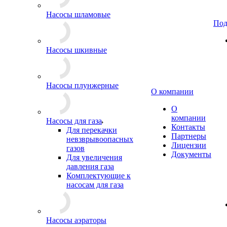
Насосы шламовые
Под
Насосы шкивные
Насосы плунжерные
О компании
О
компании
Насосы для газа
Контакты
Для перекачки
Партнеры
невзврывоопасных
Лицензии
газов
Документы
Для увеличения
давления газа
Комплектующие к
насосам для газа
Насосы аэраторы