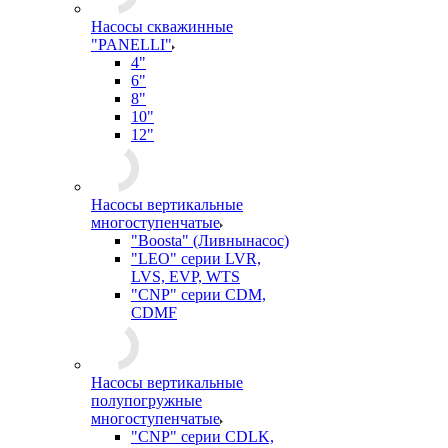
Насосы скважинные
"PANELLI"
4"
6"
8"
10"
12"
Насосы вертикальные
многоступенчатые
"Boosta" (Ливнынасос)
"LEO" серии LVR,
LVS, EVP, WTS
"CNP" серии CDM,
CDMF
Насосы вертикальные
полупогружные
многоступенчатые
"CNP" серии CDLK,