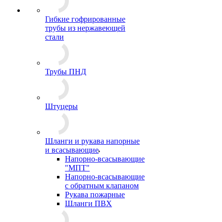
Гибкие гофрированные
трубы из нержавеющей
стали
Трубы ПНД
Штуцеры
Шланги и рукава напорные
и всасывающие
Напорно-всасывающие
"МПТ"
Напорно-всасывающие
с обратным клапаном
Рукава пожарные
Шланги ПВХ