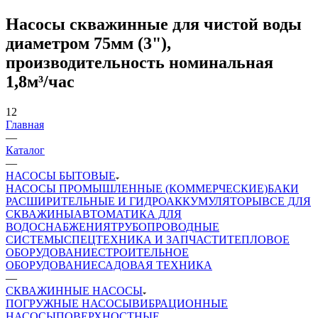
Насосы скважинные для чистой воды
диаметром 75мм (3"),
производительность номинальная
1,8м³/час
12
Главная
—
Каталог
—
НАСОСЫ БЫТОВЫЕ
НАСОСЫ ПРОМЫШЛЕННЫЕ (КОММЕРЧЕСКИЕ)
БАКИ
РАСШИРИТЕЛЬНЫЕ И ГИДРОАККУМУЛЯТОРЫ
ВСЕ ДЛЯ
СКВАЖИНЫ
АВТОМАТИКА ДЛЯ
ВОДОСНАБЖЕНИЯ
ТРУБОПРОВОДНЫЕ
СИСТЕМЫ
СПЕЦТЕХНИКА И ЗАПЧАСТИ
ТЕПЛОВОЕ
ОБОРУДОВАНИЕ
СТРОИТЕЛЬНОЕ
ОБОРУДОВАНИЕ
САДОВАЯ ТЕХНИКА
—
СКВАЖИННЫЕ НАСОСЫ
ПОГРУЖНЫЕ НАСОСЫ
ВИБРАЦИОННЫЕ
НАСОСЫ
ПОВЕРХНОСТНЫЕ