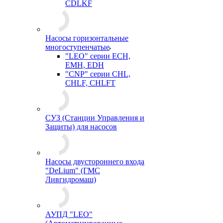
CDLKF
Насосы горизонтальные
многоступенчатые
"LEO" серии ECH,
EMH, EDH
"CNP" серии CHL,
CHLF, CHLFT
СУЗ (Станции Управления и
Защиты) для насосов
Насосы двустороннего входа
"DeLium" (ГМС
Ливгидромаш)
АУПД "LEO"