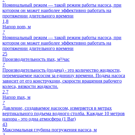
Номинальный режим — такой режим работы насоса, при
котором он может наиболее эффективно работать на
протяжении длительного времени
1,8
Напор nom, м
?
Номинальный режим — такой режим работы насоса, при
котором он может наиболее эффективно работать на
протяжении длительного времени
25
Производительность max, м³/час
?
Производительность (подача) - это количество жидкости,
перемещаемое насосом за единицу времени. Подача насоса
зависит от его конструкции, скорости вращения рабочего
колеса, вязкости жидкости.
2,7
Напор max, м
?
Давление, создаваемое насосом, измеряется в метрах
вертикального подъема водного столба. Каждые 10 метров
напора - это одна атмосфера (1 Bar)
43
Максимальная глубина погружения насоса, м