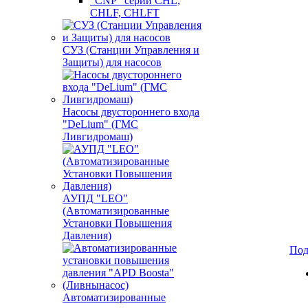
"CNP" серии CHL,
CHLF, CHLFT
СУЗ (Станции Управления и
Защиты) для насосов
Насосы двустороннего входа
"DeLium" (ГМС
Ливгидромаш)
АУПД "LEO"
(Автоматизированные
Установки Повышения
Давления)
Под
Автоматизированные