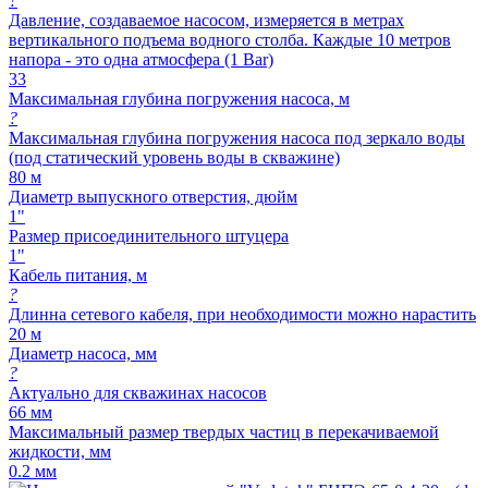
?
Давление, создаваемое насосом, измеряется в метрах
вертикального подъема водного столба. Каждые 10 метров
напора - это одна атмосфера (1 Bar)
33
Максимальная глубина погружения насоса, м
?
Максимальная глубина погружения насоса под зеркало воды
(под статический уровень воды в скважине)
80 м
Диаметр выпускного отверстия, дюйм
1"
Размер присоединительного штуцера
1"
Кабель питания, м
?
Длинна сетевого кабеля, при необходимости можно нарастить
20 м
Диаметр насоса, мм
?
Актуально для скважинах насосов
66 мм
Максимальный размер твердых частиц в перекачиваемой
жидкости, мм
0.2 мм