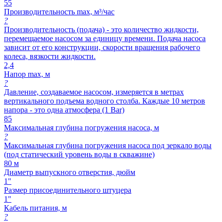
55
Производительность max, м³/час
?
Производительность (подача) - это количество жидкости,
перемещаемое насосом за единицу времени. Подача насоса
зависит от его конструкции, скорости вращения рабочего
колеса, вязкости жидкости.
2,4
Напор max, м
?
Давление, создаваемое насосом, измеряется в метрах
вертикального подъема водного столба. Каждые 10 метров
напора - это одна атмосфера (1 Bar)
85
Максимальная глубина погружения насоса, м
?
Максимальная глубина погружения насоса под зеркало воды
(под статический уровень воды в скважине)
80 м
Диаметр выпускного отверстия, дюйм
1"
Размер присоединительного штуцера
1"
Кабель питания, м
?