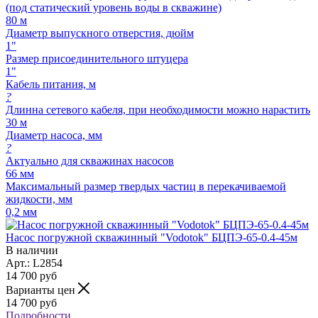
(под статический уровень воды в скважине)
80 м
Диаметр выпускного отверстия, дюйм
1"
Размер присоединительного штуцера
1"
Кабель питания, м
?
Длинна сетевого кабеля, при необходимости можно нарастить
30 м
Диаметр насоса, мм
?
Актуально для скважинах насосов
66 мм
Максимальный размер твердых частиц в перекачиваемой
жидкости, мм
0,2 мм
Насос погружной скважинный "Vodotok" БЦПЭ-65-0.4-45м
В наличии
Арт.: L2854
14 700
руб
Варианты цен
14 700
руб
Подробности