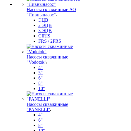
Насосы скважинные АО
"Ливнынасос"
ЭЦВ
2 ЭЦВ
3 ЭЦВ
CIRIS
FRS / 2FRS
Насосы скважинные
"Vodotok"
4"
5"
6"
8"
10"
Насосы скважинные
"PANELLI"
4"
6"
8"
10"