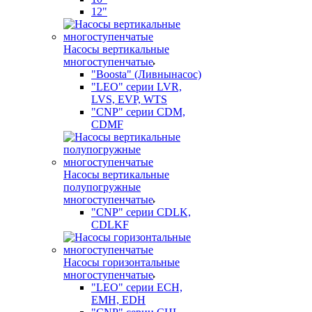
12"
Насосы вертикальные
многоступенчатые
"Boosta" (Ливнынасос)
"LEO" серии LVR,
LVS, EVP, WTS
"CNP" серии CDM,
CDMF
Насосы вертикальные
полупогружные
многоступенчатые
"CNP" серии CDLK,
CDLKF
Насосы горизонтальные
многоступенчатые
"LEO" серии ECH,
EMH, EDH