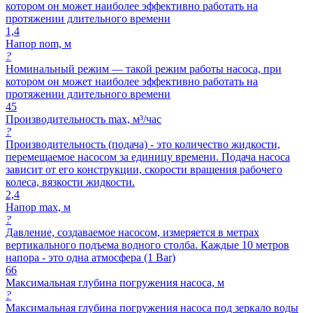
котором он может наиболее эффективно работать на
протяжении длительного времени
1,4
Напор nom, м
?
Номинальный режим — такой режим работы насоса, при
котором он может наиболее эффективно работать на
протяжении длительного времени
45
Производительность max, м³/час
?
Производительность (подача) - это количество жидкости,
перемещаемое насосом за единицу времени. Подача насоса
зависит от его конструкции, скорости вращения рабочего
колеса, вязкости жидкости.
2,4
Напор max, м
?
Давление, создаваемое насосом, измеряется в метрах
вертикального подъема водного столба. Каждые 10 метров
напора - это одна атмосфера (1 Bar)
66
Максимальная глубина погружения насоса, м
?
Максимальная глубина погружения насоса под зеркало воды