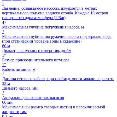
?
Давление, создаваемое насосом, измеряется в метрах
вертикального подъема водного столба. Каждые 10 метров
напора - это одна атмосфера (1 Bar)
47
Максимальная глубина погружения насоса, м
?
Максимальная глубина погружения насоса под зеркало воды
(под статический уровень воды в скважине)
80 м
Диаметр выпускного отверстия, дюйм
1"
Размер присоединительного штуцера
1"
Кабель питания, м
?
Длинна сетевого кабеля, при необходимости можно нарастить
32 м
Диаметр насоса, мм
?
Актуально для скважинах насосов
66 мм
Максимальный размер твердых частиц в перекачиваемой
жидкости, мм
0,2 мм