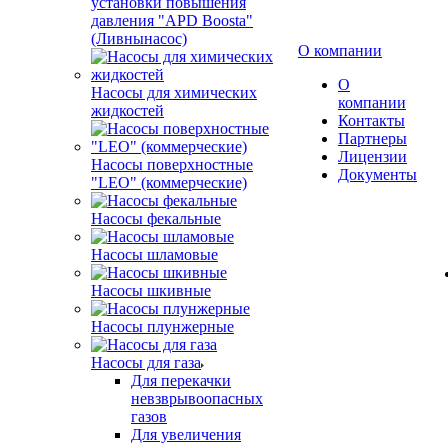
установки повышения
давления "APD Boosta"
(Ливнынасос)
О компании
О
Насосы для химических
компании
жидкостей
Контакты
Партнеры
Лицензии
Насосы поверхностные
Документы
"LEO" (коммерческие)
Насосы фекальные
Насосы шламовые
Насосы шкивные
Насосы плунжерные
Насосы для газа
Для перекачки
невзврывоопасных
газов
Для увеличения