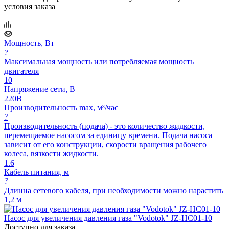
условия заказа
Мощность, Вт
?
Максимальная мощность или потребляемая мощность
двигателя
10
Напряжение сети, В
220В
Производительность max, м³/час
?
Производительность (подача) - это количество жидкости,
перемещаемое насосом за единицу времени. Подача насоса
зависит от его конструкции, скорости вращения рабочего
колеса, вязкости жидкости.
1.6
Кабель питания, м
?
Длинна сетевого кабеля, при необходимости можно нарастить
1,2 м
Насос для увеличения давления газа "Vodotok" JZ-HC01-10
Доступно для заказа