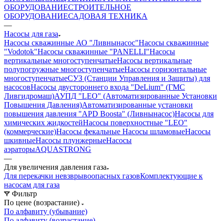
ОБОРУДОВАНИЕ
СТРОИТЕЛЬНОЕ
ОБОРУДОВАНИЕ
САДОВАЯ ТЕХНИКА
—
Насосы для газа
Насосы скважинные АО "Ливнынасос"
Насосы скважинные
"Vodotok"
Насосы скважинные "PANELLI"
Насосы
вертикальные многоступенчатые
Насосы вертикальные
полупогружные многоступенчатые
Насосы горизонтальные
многоступенчатые
СУЗ (Станции Управления и Защиты) для
насосов
Насосы двустороннего входа "DeLium" (ГМС
Ливгидромаш)
АУПД "LEO" (Автоматизированные Установки
Повышения Давления)
Автоматизированные установки
повышения давления "APD Boosta" (Ливнынасос)
Насосы для
химических жидкостей
Насосы поверхностные "LEO"
(коммерческие)
Насосы фекальные
Насосы шламовые
Насосы
шкивные
Насосы плунжерные
Насосы
аэраторы
AQUASTRONG
—
Для увеличения давления газа
Для перекачки невзврывоопасных газов
Комплектующие к
насосам для газа
Фильтр
По цене (возрастание)
По алфавиту (убывание)
По алфавиту (возрастание)