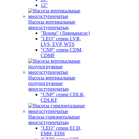
12"
Насосы вертикальные
многоступенчатые
"Boosta" (Ливнынасос)
"LEO" серии LVR,
LVS, EVP, WTS
"CNP" серии CDM,
CDMF
Насосы вертикальные
полупогружные
многоступенчатые
"CNP" серии CDLK,
CDLKF
Насосы горизонтальные
многоступенчатые
"LEO" серии ECH,
EMH, EDH