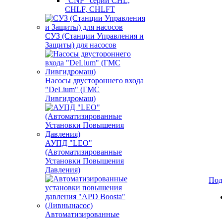
"CNP" серии CHL,
CHLF, CHLFT
СУЗ (Станции Управления и
Защиты) для насосов
Насосы двустороннего входа
"DeLium" (ГМС
Ливгидромаш)
АУПД "LEO"
(Автоматизированные
Установки Повышения
Давления)
Под
Автоматизированные