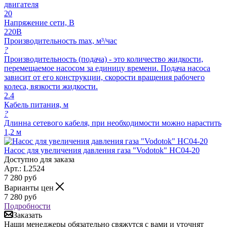
двигателя
20
Напряжение сети, В
220В
Производительность max, м³/час
?
Производительность (подача) - это количество жидкости,
перемещаемое насосом за единицу времени. Подача насоса
зависит от его конструкции, скорости вращения рабочего
колеса, вязкости жидкости.
2.4
Кабель питания, м
?
Длинна сетевого кабеля, при необходимости можно нарастить
1,2 м
Насос для увеличения давления газа "Vodotok" HC04-20
Доступно для заказа
Арт.: L2524
7 280
руб
Варианты цен
7 280
руб
Подробности
Заказать
Наши менеджеры обязательно свяжутся с вами и уточнят