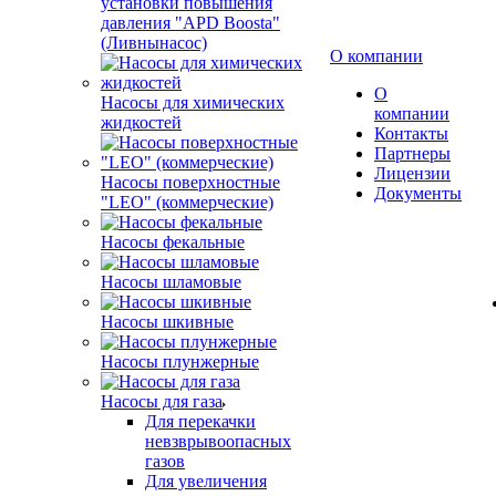
установки повышения
давления "APD Boosta"
(Ливнынасос)
О компании
О
Насосы для химических
компании
жидкостей
Контакты
Партнеры
Лицензии
Насосы поверхностные
Документы
"LEO" (коммерческие)
Насосы фекальные
Насосы шламовые
Насосы шкивные
Насосы плунжерные
Насосы для газа
Для перекачки
невзврывоопасных
газов
Для увеличения