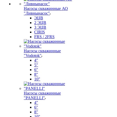
Насосы скважинные АО
"Ливнынасос"
ЭЦВ
2 ЭЦВ
3 ЭЦВ
CIRIS
FRS / 2FRS
Насосы скважинные
"Vodotok"
4"
5"
6"
8"
10"
Насосы скважинные
"PANELLI"
4"
6"
8"
10"