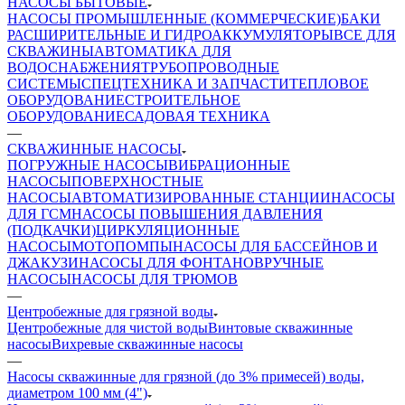
НАСОСЫ БЫТОВЫЕ
НАСОСЫ ПРОМЫШЛЕННЫЕ (КОММЕРЧЕСКИЕ)
БАКИ
РАСШИРИТЕЛЬНЫЕ И ГИДРОАККУМУЛЯТОРЫ
ВСЕ ДЛЯ
СКВАЖИНЫ
АВТОМАТИКА ДЛЯ
ВОДОСНАБЖЕНИЯ
ТРУБОПРОВОДНЫЕ
СИСТЕМЫ
СПЕЦТЕХНИКА И ЗАПЧАСТИ
ТЕПЛОВОЕ
ОБОРУДОВАНИЕ
СТРОИТЕЛЬНОЕ
ОБОРУДОВАНИЕ
САДОВАЯ ТЕХНИКА
—
СКВАЖИННЫЕ НАСОСЫ
ПОГРУЖНЫЕ НАСОСЫ
ВИБРАЦИОННЫЕ
НАСОСЫ
ПОВЕРХНОСТНЫЕ
НАСОСЫ
АВТОМАТИЗИРОВАННЫЕ СТАНЦИИ
НАСОСЫ
ДЛЯ ГСМ
НАСОСЫ ПОВЫШЕНИЯ ДАВЛЕНИЯ
(ПОДКАЧКИ)
ЦИРКУЛЯЦИОННЫЕ
НАСОСЫ
МОТОПОМПЫ
НАСОСЫ ДЛЯ БАССЕЙНОВ И
ДЖАКУЗИ
НАСОСЫ ДЛЯ ФОНТАНОВ
РУЧНЫЕ
НАСОСЫ
НАСОСЫ ДЛЯ ТРЮМОВ
—
Центробежные для грязной воды
Центробежные для чистой воды
Винтовые скважинные
насосы
Вихревые скважинные насосы
—
Насосы скважинные для грязной (до 3% примесей) воды,
диаметром 100 мм (4")