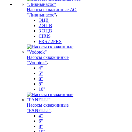
Насосы скважинные АО
"Ливнынасос"
ЭЦВ
2 ЭЦВ
3 ЭЦВ
CIRIS
FRS / 2FRS
Насосы скважинные
"Vodotok"
4"
5"
6"
8"
10"
Насосы скважинные
"PANELLI"
4"
6"
8"
10"