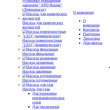
установки повышения
давления "APD Boosta"
(Ливнынасос)
О компании
О
Насосы для химических
компании
жидкостей
Контакты
Партнеры
Лицензии
Насосы поверхностные
Документы
"LEO" (коммерческие)
Насосы фекальные
Насосы шламовые
Насосы шкивные
Насосы плунжерные
Насосы для газа
Для перекачки
невзврывоопасных
газов
Для увеличения