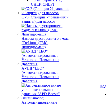
"CNP" серии CHL,
CHLF, CHLFT
СУЗ (Станции Управления и
Защиты) для насосов
Насосы двустороннего входа
"DeLium" (ГМС
Ливгидромаш)
АУПД "LEO"
(Автоматизированные
Установки Повышения
Давления)
Под
Автоматизированные