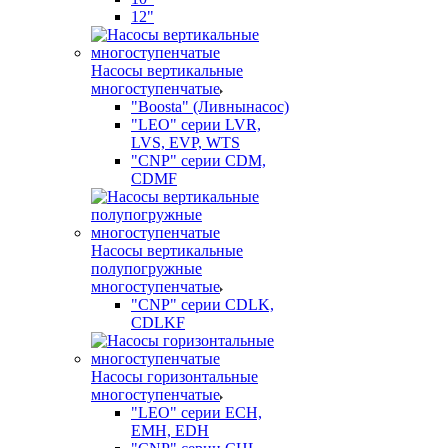
12"
Насосы вертикальные
многоступенчатые
"Boosta" (Ливнынасос)
"LEO" серии LVR,
LVS, EVP, WTS
"CNP" серии CDM,
CDMF
Насосы вертикальные
полупогружные
многоступенчатые
"CNP" серии CDLK,
CDLKF
Насосы горизонтальные
многоступенчатые
"LEO" серии ECH,
EMH, EDH