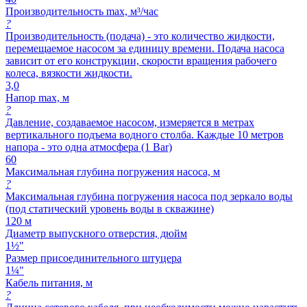
Производительность max, м³/час
?
Производительность (подача) - это количество жидкости,
перемещаемое насосом за единицу времени. Подача насоса
зависит от его конструкции, скорости вращения рабочего
колеса, вязкости жидкости.
3,0
Напор max, м
?
Давление, создаваемое насосом, измеряется в метрах
вертикального подъема водного столба. Каждые 10 метров
напора - это одна атмосфера (1 Bar)
60
Максимальная глубина погружения насоса, м
?
Максимальная глубина погружения насоса под зеркало воды
(под статический уровень воды в скважине)
120 м
Диаметр выпускного отверстия, дюйм
1½"
Размер присоединительного штуцера
1¼"
Кабель питания, м
?