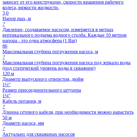
зависит от его конструкции, скорости вращения рабочего
колеса, вязкости жидкости.
3,0
Напор max, м
?
Давление, создаваемое насосом, измеряется в метрах
вертикального подъема водного столба. Каждые 10 метров
напора - это одна атмосфера (1 Bar)
86
Максимальная глубина погружения насоса, м
?
Максимальная глубина погружения насоса под зеркало воды
(под статический уровень воды в скважине)
120 м
Диаметр выпускного отверстия, дюйм
1½"
Размер присоединительного штуцера
1¼"
Кабель питания, м
?
Длинна сетевого кабеля, при необходимости можно нарастить
50 м
Диаметр насоса, мм
?
Актуально для скважинах насосов