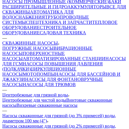
НАСОСЫ ПРОМЫШЛЕННЫЕ (КОММЕРЧЕСКИЕ)
БАКИ
РАСШИРИТЕЛЬНЫЕ И ГИДРОАККУМУЛЯТОРЫ
ВСЕ ДЛЯ
СКВАЖИНЫ
АВТОМАТИКА ДЛЯ
ВОДОСНАБЖЕНИЯ
ТРУБОПРОВОДНЫЕ
СИСТЕМЫ
СПЕЦТЕХНИКА И ЗАПЧАСТИ
ТЕПЛОВОЕ
ОБОРУДОВАНИЕ
СТРОИТЕЛЬНОЕ
ОБОРУДОВАНИЕ
САДОВАЯ ТЕХНИКА
—
СКВАЖИННЫЕ НАСОСЫ
ПОГРУЖНЫЕ НАСОСЫ
ВИБРАЦИОННЫЕ
НАСОСЫ
ПОВЕРХНОСТНЫЕ
НАСОСЫ
АВТОМАТИЗИРОВАННЫЕ СТАНЦИИ
НАСОСЫ
ДЛЯ ГСМ
НАСОСЫ ПОВЫШЕНИЯ ДАВЛЕНИЯ
(ПОДКАЧКИ)
ЦИРКУЛЯЦИОННЫЕ
НАСОСЫ
МОТОПОМПЫ
НАСОСЫ ДЛЯ БАССЕЙНОВ И
ДЖАКУЗИ
НАСОСЫ ДЛЯ ФОНТАНОВ
РУЧНЫЕ
НАСОСЫ
НАСОСЫ ДЛЯ ТРЮМОВ
—
Центробежные для грязной воды
Центробежные для чистой воды
Винтовые скважинные
насосы
Вихревые скважинные насосы
—
Насосы скважинные для грязной (до 3% примесей) воды,
диаметром 100 мм (4")
Насосы скважинные для грязной (до 2% примесей) воды,