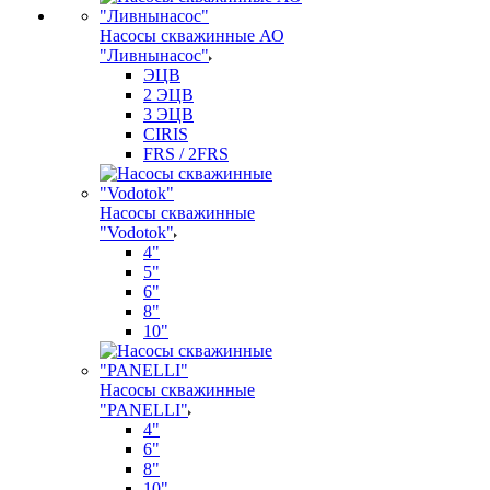
Насосы скважинные АО
"Ливнынасос"
ЭЦВ
2 ЭЦВ
3 ЭЦВ
CIRIS
FRS / 2FRS
Насосы скважинные
"Vodotok"
4"
5"
6"
8"
10"
Насосы скважинные
"PANELLI"
4"
6"
8"
10"