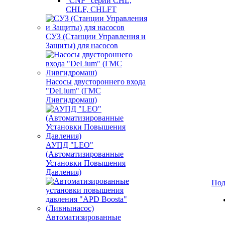
"CNP" серии CHL,
CHLF, CHLFT
СУЗ (Станции Управления и
Защиты) для насосов
Насосы двустороннего входа
"DeLium" (ГМС
Ливгидромаш)
АУПД "LEO"
(Автоматизированные
Установки Повышения
Давления)
Под
Автоматизированные