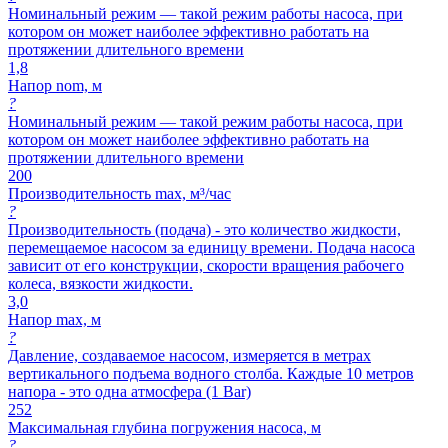
Номинальный режим — такой режим работы насоса, при
котором он может наиболее эффективно работать на
протяжении длительного времени
1,8
Напор nom, м
?
Номинальный режим — такой режим работы насоса, при
котором он может наиболее эффективно работать на
протяжении длительного времени
200
Производительность max, м³/час
?
Производительность (подача) - это количество жидкости,
перемещаемое насосом за единицу времени. Подача насоса
зависит от его конструкции, скорости вращения рабочего
колеса, вязкости жидкости.
3,0
Напор max, м
?
Давление, создаваемое насосом, измеряется в метрах
вертикального подъема водного столба. Каждые 10 метров
напора - это одна атмосфера (1 Bar)
252
Максимальная глубина погружения насоса, м
?