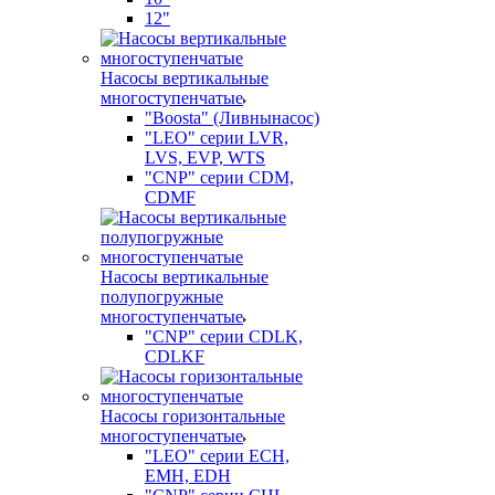
12"
Насосы вертикальные
многоступенчатые
"Boosta" (Ливнынасос)
"LEO" серии LVR,
LVS, EVP, WTS
"CNP" серии CDM,
CDMF
Насосы вертикальные
полупогружные
многоступенчатые
"CNP" серии CDLK,
CDLKF
Насосы горизонтальные
многоступенчатые
"LEO" серии ECH,
EMH, EDH