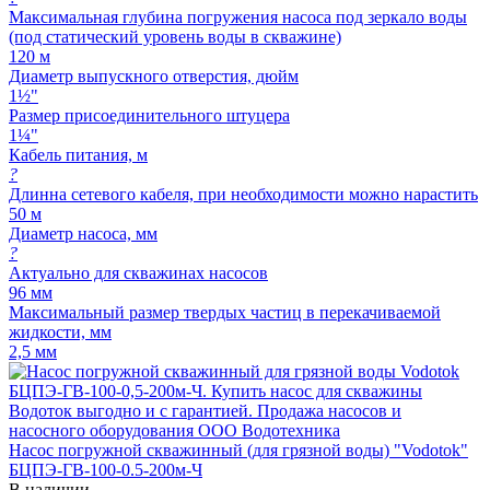
Максимальная глубина погружения насоса под зеркало воды
(под статический уровень воды в скважине)
120 м
Диаметр выпускного отверстия, дюйм
1½"
Размер присоединительного штуцера
1¼"
Кабель питания, м
?
Длинна сетевого кабеля, при необходимости можно нарастить
50 м
Диаметр насоса, мм
?
Актуально для скважинах насосов
96 мм
Максимальный размер твердых частиц в перекачиваемой
жидкости, мм
2,5 мм
Насос погружной скважинный (для грязной воды) "Vodotok"
БЦПЭ-ГВ-100-0.5-200м-Ч
В наличии