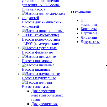
установки повышения
давления "APD Boosta"
(Ливнынасос)
О компании
О
Насосы для химических
компании
жидкостей
Контакты
Партнеры
Лицензии
Насосы поверхностные
Документы
"LEO" (коммерческие)
Насосы фекальные
Насосы шламовые
Насосы шкивные
Насосы плунжерные
Насосы для газа
Для перекачки
невзврывоопасных
газов
Для увеличения