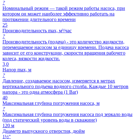
?
Номинальный режим — такой режим работы насоса, при
котором он может наиболее эффективно работать на
протяжении длительного времени
25
Производительность max, м³/час
?
Производительность (подача) - это количество жидкости,
перемещаемое насосом за единицу времени. Подача насоса
зависит от его конструкции, скорости вращения рабочего
колеса, вязкости жидкости.
3,0
Напор max, м
?
Давление, создаваемое насосом, измеряется в метрах
вертикального подъема водного столба. Каждые 10 метров
напора - это одна атмосфера (1 Bar)
40
Максимальная глубина погружения насоса, м
?
Максимальная глубина погружения насоса под зеркало воды
(под статический уровень воды в скважине)
120 м
Диаметр выпускного отверстия, дюйм
1½"