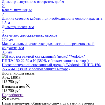
Диаметр выпускного отверстия, дюйм
2"
Кабель питания, м
?
Длинна сетевого кабеля, при необходимости можно нарастить
1,5 м
Диаметр насоса, мм
?
Актуально для скважинах насосов
150 мм
Максимальный размер твердых частиц в перекачиваемой
жидкости, мм
3,5 мм
Насос погружной скважинный (нерж.) "Vodotok" ПЦПЭ-150-
22-52м-Н (380В, с блоком защиты мотора)
Доступно для заказа
Арт.: L9013
113 750
руб
Варианты цен
113 750
руб
Подробности
Заказать
Наши менеджеры обязательно свяжутся с вами и уточнят