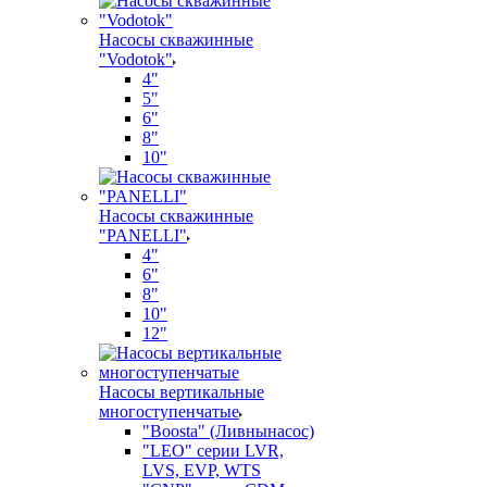
Насосы скважинные
"Vodotok"
4"
5"
6"
8"
10"
Насосы скважинные
"PANELLI"
4"
6"
8"
10"
12"
Насосы вертикальные
многоступенчатые
"Boosta" (Ливнынасос)
"LEO" серии LVR,
LVS, EVP, WTS