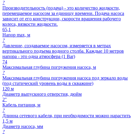
?
Производительность (подача) - это количество жидкости,
перемещаемое насосом за единицу времени. Подача насоса
зависит от его конструкции, скорости вращения рабочего
колеса, вязкости жидкости.
65,1
Напор max, м
?
Давление, создаваемое насосом, измеряется в метрах
вертикального подъема водного столба. Каждые 10 метров
напора - это одна атмосфера (1 Bar)
74
Максимальная глубина погружения насоса, м
?
Максимальная глубина погружения насоса под зеркало воды
(под статический уровень воды в скважине)
120 м
Диаметр выпускного отверстия, дюйм
2"
Кабель питания, м
?
Длинна сетевого кабеля, при необходимости можно нарастить
1,5 м
Диаметр насоса, мм
?