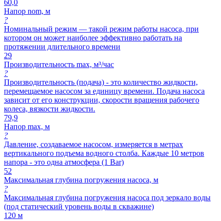
60,0
Напор nom, м
?
Номинальный режим — такой режим работы насоса, при
котором он может наиболее эффективно работать на
протяжении длительного времени
29
Производительность max, м³/час
?
Производительность (подача) - это количество жидкости,
перемещаемое насосом за единицу времени. Подача насоса
зависит от его конструкции, скорости вращения рабочего
колеса, вязкости жидкости.
79,9
Напор max, м
?
Давление, создаваемое насосом, измеряется в метрах
вертикального подъема водного столба. Каждые 10 метров
напора - это одна атмосфера (1 Bar)
52
Максимальная глубина погружения насоса, м
?
Максимальная глубина погружения насоса под зеркало воды
(под статический уровень воды в скважине)
120 м