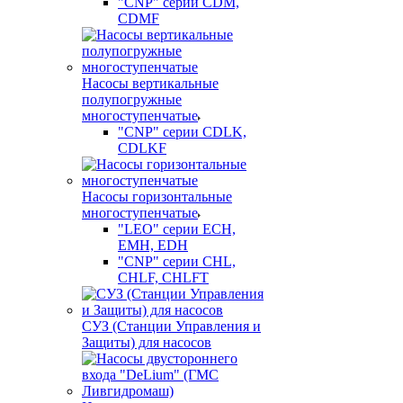
"CNP" серии CDM,
CDMF
Насосы вертикальные
полупогружные
многоступенчатые
"CNP" серии CDLK,
CDLKF
Насосы горизонтальные
многоступенчатые
"LEO" серии ECH,
EMH, EDH
"CNP" серии CHL,
CHLF, CHLFT
СУЗ (Станции Управления и
Защиты) для насосов