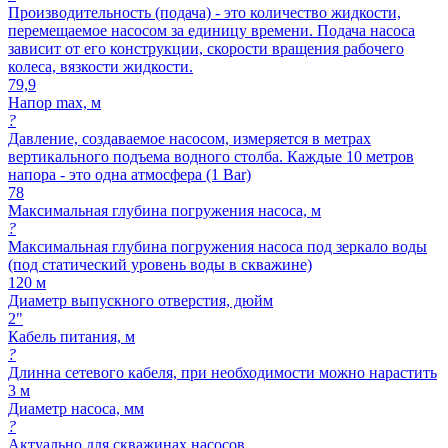
Производительность (подача) - это количество жидкости,
перемещаемое насосом за единицу времени. Подача насоса
зависит от его конструкции, скорости вращения рабочего
колеса, вязкости жидкости.
79,9
Напор max, м
?
Давление, создаваемое насосом, измеряется в метрах
вертикального подъема водного столба. Каждые 10 метров
напора - это одна атмосфера (1 Bar)
78
Максимальная глубина погружения насоса, м
?
Максимальная глубина погружения насоса под зеркало воды
(под статический уровень воды в скважине)
120 м
Диаметр выпускного отверстия, дюйм
2"
Кабель питания, м
?
Длинна сетевого кабеля, при необходимости можно нарастить
3 м
Диаметр насоса, мм
?
Актуально для скважинах насосов