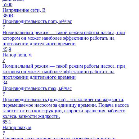
5500
Напряжение сети, В
380В
Производительность nom, м³/час
?
Номинальный режим — такой режим работы насоса, при
котором он может наиболее эффективно работать на
протяжении длительного времени
45,9
Напор nom, м
?
Номинальный режим — такой режим работы насоса, при
котором он может наиболее эффективно работать на
протяжении длительного времени
34
Производительность max, м³/час
?
Производительность (подача) - это количество жидкости,
перемещаемое насосом за единицу времени. Подача насоса
зависит от его конструкции, скорости вращения рабочего
колеса, вязкости жидкости.
65,1
Напор max, м
?
Давление, создаваемое насосом, измеряется в метрах