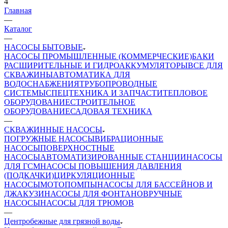
4
Главная
—
Каталог
—
НАСОСЫ БЫТОВЫЕ
НАСОСЫ ПРОМЫШЛЕННЫЕ (КОММЕРЧЕСКИЕ)
БАКИ
РАСШИРИТЕЛЬНЫЕ И ГИДРОАККУМУЛЯТОРЫ
ВСЕ ДЛЯ
СКВАЖИНЫ
АВТОМАТИКА ДЛЯ
ВОДОСНАБЖЕНИЯ
ТРУБОПРОВОДНЫЕ
СИСТЕМЫ
СПЕЦТЕХНИКА И ЗАПЧАСТИ
ТЕПЛОВОЕ
ОБОРУДОВАНИЕ
СТРОИТЕЛЬНОЕ
ОБОРУДОВАНИЕ
САДОВАЯ ТЕХНИКА
—
СКВАЖИННЫЕ НАСОСЫ
ПОГРУЖНЫЕ НАСОСЫ
ВИБРАЦИОННЫЕ
НАСОСЫ
ПОВЕРХНОСТНЫЕ
НАСОСЫ
АВТОМАТИЗИРОВАННЫЕ СТАНЦИИ
НАСОСЫ
ДЛЯ ГСМ
НАСОСЫ ПОВЫШЕНИЯ ДАВЛЕНИЯ
(ПОДКАЧКИ)
ЦИРКУЛЯЦИОННЫЕ
НАСОСЫ
МОТОПОМПЫ
НАСОСЫ ДЛЯ БАССЕЙНОВ И
ДЖАКУЗИ
НАСОСЫ ДЛЯ ФОНТАНОВ
РУЧНЫЕ
НАСОСЫ
НАСОСЫ ДЛЯ ТРЮМОВ
—
Центробежные для грязной воды