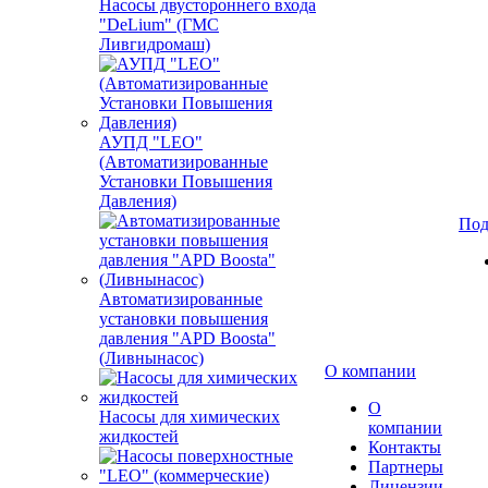
Насосы двустороннего входа
"DeLium" (ГМС
Ливгидромаш)
АУПД "LEO"
(Автоматизированные
Установки Повышения
Давления)
Под
Автоматизированные
установки повышения
давления "APD Boosta"
(Ливнынасос)
О компании
О
Насосы для химических
компании
жидкостей
Контакты
Партнеры
Лицензии