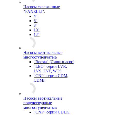
Насосы скважинные
"PANELLI"
4"
6"
8"
10"
12"
Насосы вертикальные
многоступенчатые
"Boosta" (Ливнынасос)
"LEO" серии LVR,
LVS, EVP, WTS
"CNP" серии CDM,
CDMF
Насосы вертикальные
полупогружные
многоступенчатые
"CNP" серии CDLK,