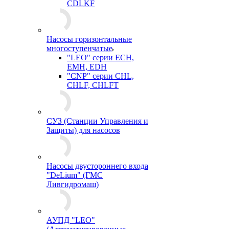
CDLKF
Насосы горизонтальные
многоступенчатые
"LEO" серии ECH,
EMH, EDH
"CNP" серии CHL,
CHLF, CHLFT
СУЗ (Станции Управления и
Защиты) для насосов
Насосы двустороннего входа
"DeLium" (ГМС
Ливгидромаш)
АУПД "LEO"