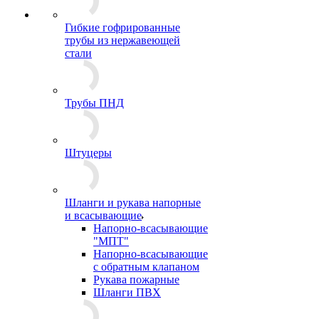
Гибкие гофрированные
трубы из нержавеющей
стали
Трубы ПНД
Штуцеры
Шланги и рукава напорные
и всасывающие
Напорно-всасывающие
"МПТ"
Напорно-всасывающие
с обратным клапаном
Рукава пожарные
Шланги ПВХ