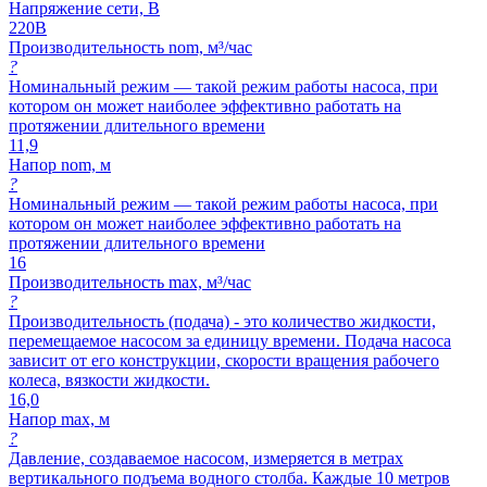
Напряжение сети, В
220В
Производительность nom, м³/час
?
Номинальный режим — такой режим работы насоса, при
котором он может наиболее эффективно работать на
протяжении длительного времени
11,9
Напор nom, м
?
Номинальный режим — такой режим работы насоса, при
котором он может наиболее эффективно работать на
протяжении длительного времени
16
Производительность max, м³/час
?
Производительность (подача) - это количество жидкости,
перемещаемое насосом за единицу времени. Подача насоса
зависит от его конструкции, скорости вращения рабочего
колеса, вязкости жидкости.
16,0
Напор max, м
?
Давление, создаваемое насосом, измеряется в метрах
вертикального подъема водного столба. Каждые 10 метров