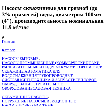
Насосы скважинные для грязной (до
3% примесей) воды, диаметром 100мм
(4"), производительность номинальная
11,9 м³/час
9
Главная
—
Каталог
—
НАСОСЫ БЫТОВЫЕ
НАСОСЫ ПРОМЫШЛЕННЫЕ (КОММЕРЧЕСКИЕ)
БАКИ
РАСШИРИТЕЛЬНЫЕ И ГИДРОАККУМУЛЯТОРЫ
ВСЕ ДЛЯ
СКВАЖИНЫ
АВТОМАТИКА ДЛЯ
ВОДОСНАБЖЕНИЯ
ТРУБОПРОВОДНЫЕ
СИСТЕМЫ
СПЕЦТЕХНИКА И ЗАПЧАСТИ
ТЕПЛОВОЕ
ОБОРУДОВАНИЕ
СТРОИТЕЛЬНОЕ
ОБОРУДОВАНИЕ
САДОВАЯ ТЕХНИКА
—
СКВАЖИННЫЕ НАСОСЫ
ПОГРУЖНЫЕ НАСОСЫ
ВИБРАЦИОННЫЕ
НАСОСЫ
ПОВЕРХНОСТНЫЕ