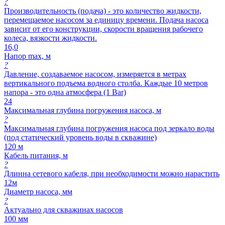
?
Производительность (подача) - это количество жидкости,
перемещаемое насосом за единицу времени. Подача насоса
зависит от его конструкции, скорости вращения рабочего
колеса, вязкости жидкости.
16,0
Напор max, м
?
Давление, создаваемое насосом, измеряется в метрах
вертикального подъема водного столба. Каждые 10 метров
напора - это одна атмосфера (1 Bar)
24
Максимальная глубина погружения насоса, м
?
Максимальная глубина погружения насоса под зеркало воды
(под статический уровень воды в скважине)
120 м
Кабель питания, м
?
Длинна сетевого кабеля, при необходимости можно нарастить
12м
Диаметр насоса, мм
?
Актуально для скважинах насосов
100 мм