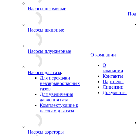
Насосы шламовые
Под
Насосы шкивные
Насосы плунжерные
О компании
О
компании
Насосы для газа
Контакты
Для перекачки
Партнеры
невзврывоопасных
Лицензии
газов
Документы
Для увеличения
давления газа
Комплектующие к
насосам для газа
Насосы аэраторы