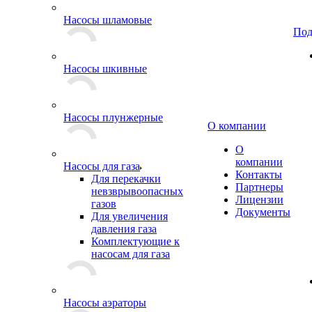
Насосы шламовые
Под
Насосы шкивные
Насосы плунжерные
О компании
О
компании
Насосы для газа
Контакты
Для перекачки
Партнеры
невзврывоопасных
Лицензии
газов
Документы
Для увеличения
давления газа
Комплектующие к
насосам для газа
Насосы аэраторы