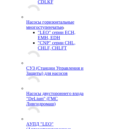
CDLKF
Насосы горизонтальные
многоступенчатые
"LEO" серии ECH,
EMH, EDH
"CNP" серии CHL,
CHLF, CHLFT
СУЗ (Станции Управления и
Защиты) для насосов
Насосы двустороннего входа
"DeLium" (ГМС
Ливгидромаш)
АУПД "LEO"