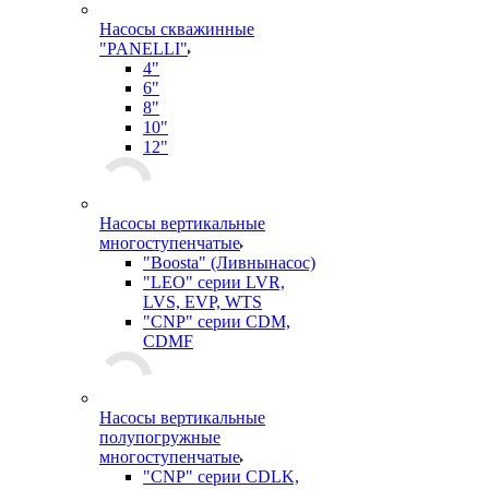
Насосы скважинные
"PANELLI"
4"
6"
8"
10"
12"
Насосы вертикальные
многоступенчатые
"Boosta" (Ливнынасос)
"LEO" серии LVR,
LVS, EVP, WTS
"CNP" серии CDM,
CDMF
Насосы вертикальные
полупогружные
многоступенчатые
"CNP" серии CDLK,