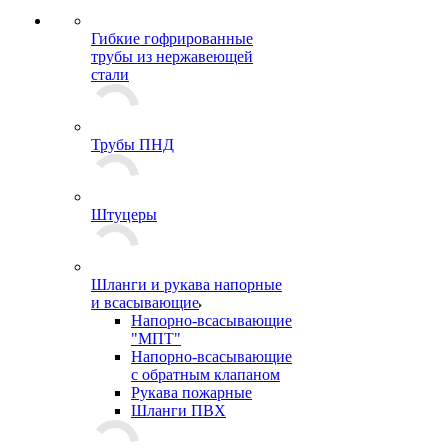
Гибкие гофрированные
трубы из нержавеющей
стали
Трубы ПНД
Штуцеры
Шланги и рукава напорные
и всасывающие
Напорно-всасывающие
"МПТ"
Напорно-всасывающие
с обратным клапаном
Рукава пожарные
Шланги ПВХ