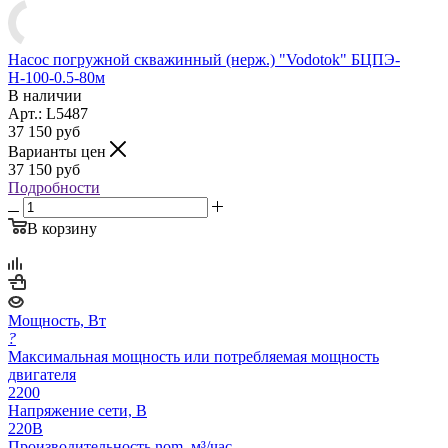
Насос погружной скважинный (нерж.) "Vodotok" БЦПЭ-
Н-100-0.5-80м
В наличии
Арт.: L5487
37 150
руб
Варианты цен
37 150
руб
Подробности
В корзину
Мощность, Вт
?
Максимальная мощность или потребляемая мощность
двигателя
2200
Напряжение сети, В
220В
Производительность nom, м³/час