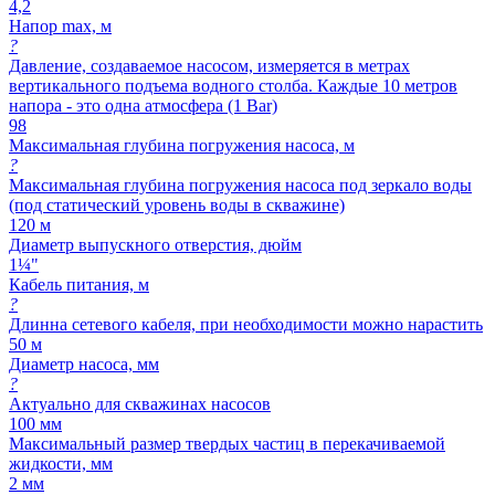
4,2
Напор max, м
?
Давление, создаваемое насосом, измеряется в метрах
вертикального подъема водного столба. Каждые 10 метров
напора - это одна атмосфера (1 Bar)
98
Максимальная глубина погружения насоса, м
?
Максимальная глубина погружения насоса под зеркало воды
(под статический уровень воды в скважине)
120 м
Диаметр выпускного отверстия, дюйм
1¼"
Кабель питания, м
?
Длинна сетевого кабеля, при необходимости можно нарастить
50 м
Диаметр насоса, мм
?
Актуально для скважинах насосов
100 мм
Максимальный размер твердых частиц в перекачиваемой
жидкости, мм
2 мм