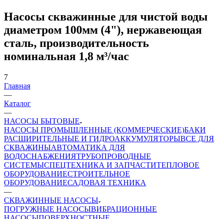
Насосы скважинные для чистой воды
диаметром 100мм (4"), нержавеющая
сталь, производительность
номинальная 1,8 м³/час
7
Главная
—
Каталог
—
НАСОСЫ БЫТОВЫЕ
НАСОСЫ ПРОМЫШЛЕННЫЕ (КОММЕРЧЕСКИЕ)
БАКИ
РАСШИРИТЕЛЬНЫЕ И ГИДРОАККУМУЛЯТОРЫ
ВСЕ ДЛЯ
СКВАЖИНЫ
АВТОМАТИКА ДЛЯ
ВОДОСНАБЖЕНИЯ
ТРУБОПРОВОДНЫЕ
СИСТЕМЫ
СПЕЦТЕХНИКА И ЗАПЧАСТИ
ТЕПЛОВОЕ
ОБОРУДОВАНИЕ
СТРОИТЕЛЬНОЕ
ОБОРУДОВАНИЕ
САДОВАЯ ТЕХНИКА
—
СКВАЖИННЫЕ НАСОСЫ
ПОГРУЖНЫЕ НАСОСЫ
ВИБРАЦИОННЫЕ
НАСОСЫ
ПОВЕРХНОСТНЫЕ