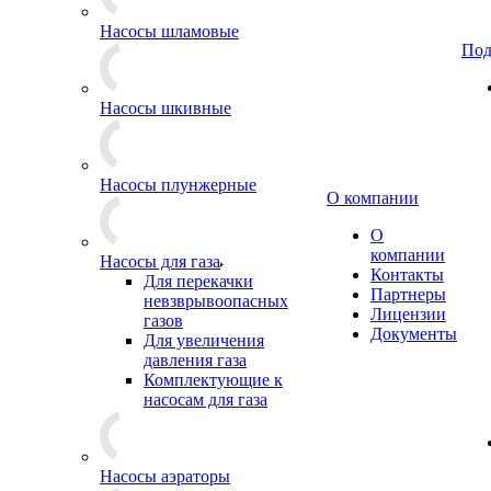
Насосы шламовые
Под
Насосы шкивные
Насосы плунжерные
О компании
О
компании
Насосы для газа
Контакты
Для перекачки
Партнеры
невзврывоопасных
Лицензии
газов
Документы
Для увеличения
давления газа
Комплектующие к
насосам для газа
Насосы аэраторы