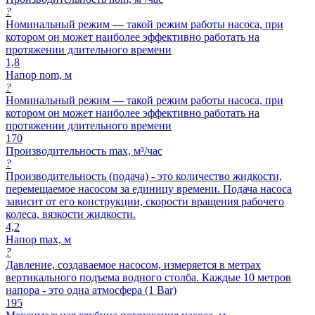
?
Номинальный режим — такой режим работы насоса, при
котором он может наиболее эффективно работать на
протяжении длительного времени
1,8
Напор nom, м
?
Номинальный режим — такой режим работы насоса, при
котором он может наиболее эффективно работать на
протяжении длительного времени
170
Производительность max, м³/час
?
Производительность (подача) - это количество жидкости,
перемещаемое насосом за единицу времени. Подача насоса
зависит от его конструкции, скорости вращения рабочего
колеса, вязкости жидкости.
4,2
Напор max, м
?
Давление, создаваемое насосом, измеряется в метрах
вертикального подъема водного столба. Каждые 10 метров
напора - это одна атмосфера (1 Bar)
195