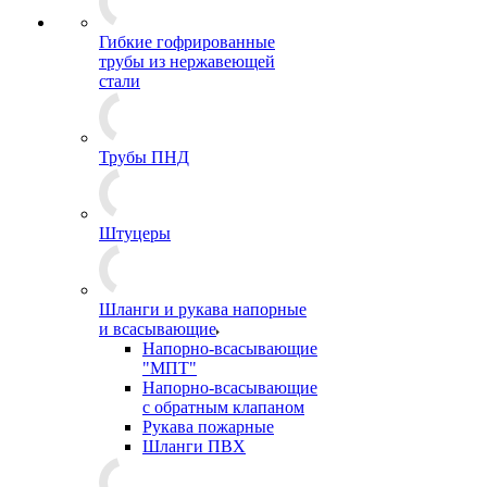
Гибкие гофрированные
трубы из нержавеющей
стали
Трубы ПНД
Штуцеры
Шланги и рукава напорные
и всасывающие
Напорно-всасывающие
"МПТ"
Напорно-всасывающие
с обратным клапаном
Рукава пожарные
Шланги ПВХ