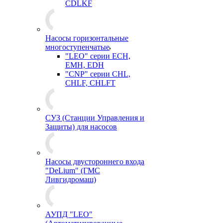
CDLKF
Насосы горизонтальные
многоступенчатые
"LEO" серии ECH,
EMH, EDH
"CNP" серии CHL,
CHLF, CHLFT
СУЗ (Станции Управления и
Защиты) для насосов
Насосы двустороннего входа
"DeLium" (ГМС
Ливгидромаш)
АУПД "LEO"