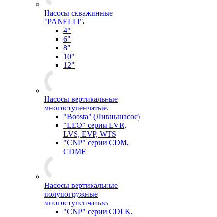
Насосы скважинные
"PANELLI"
4"
6"
8"
10"
12"
Насосы вертикальные
многоступенчатые
"Boosta" (Ливнынасос)
"LEO" серии LVR,
LVS, EVP, WTS
"CNP" серии CDM,
CDMF
Насосы вертикальные
полупогружные
многоступенчатые
"CNP" серии CDLK,