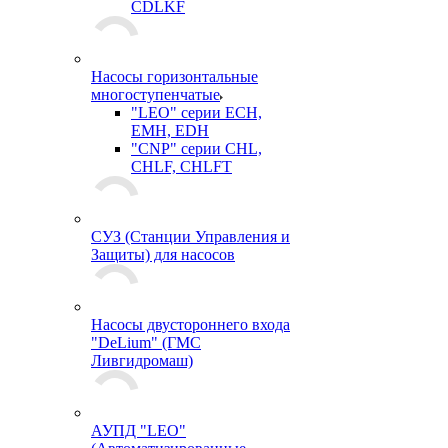
CDLKF
Насосы горизонтальные
многоступенчатые
"LEO" серии ECH,
EMH, EDH
"CNP" серии CHL,
CHLF, CHLFT
СУЗ (Станции Управления и
Защиты) для насосов
Насосы двустороннего входа
"DeLium" (ГМС
Ливгидромаш)
АУПД "LEO"