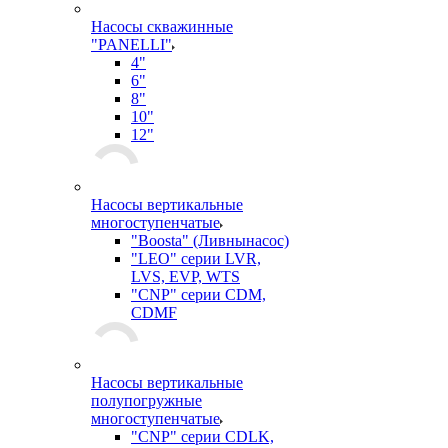
Насосы скважинные
"PANELLI"
4"
6"
8"
10"
12"
Насосы вертикальные
многоступенчатые
"Boosta" (Ливнынасос)
"LEO" серии LVR,
LVS, EVP, WTS
"CNP" серии CDM,
CDMF
Насосы вертикальные
полупогружные
многоступенчатые
"CNP" серии CDLK,