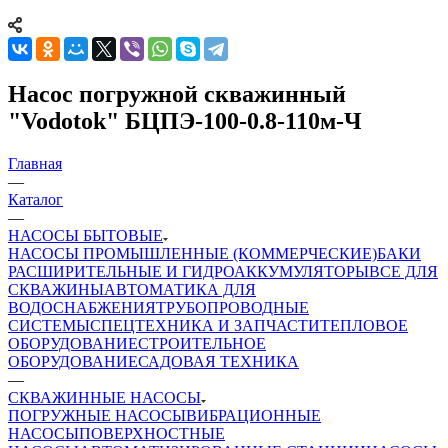
Насос погружной скважинный
"Vodotok" БЦПЭ-100-0.8-110м-Ч
Главная
—
Каталог
—
НАСОСЫ БЫТОВЫЕ
НАСОСЫ ПРОМЫШЛЕННЫЕ (КОММЕРЧЕСКИЕ)
БАКИ
РАСШИРИТЕЛЬНЫЕ И ГИДРОАККУМУЛЯТОРЫ
ВСЕ ДЛЯ
СКВАЖИНЫ
АВТОМАТИКА ДЛЯ
ВОДОСНАБЖЕНИЯ
ТРУБОПРОВОДНЫЕ
СИСТЕМЫ
СПЕЦТЕХНИКА И ЗАПЧАСТИ
ТЕПЛОВОЕ
ОБОРУДОВАНИЕ
СТРОИТЕЛЬНОЕ
ОБОРУДОВАНИЕ
САДОВАЯ ТЕХНИКА
—
СКВАЖИННЫЕ НАСОСЫ
ПОГРУЖНЫЕ НАСОСЫ
ВИБРАЦИОННЫЕ
НАСОСЫ
ПОВЕРХНОСТНЫЕ