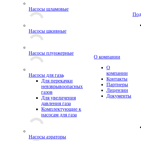
Насосы шламовые
Под
Насосы шкивные
Насосы плунжерные
О компании
О
компании
Насосы для газа
Контакты
Для перекачки
Партнеры
невзврывоопасных
Лицензии
газов
Документы
Для увеличения
давления газа
Комплектующие к
насосам для газа
Насосы аэраторы