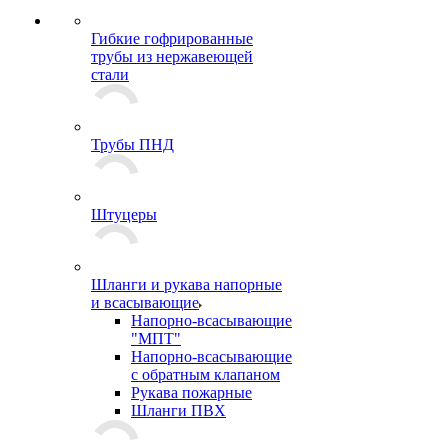
Гибкие гофрированные
трубы из нержавеющей
стали
Трубы ПНД
Штуцеры
Шланги и рукава напорные
и всасывающие
Напорно-всасывающие
"МПТ"
Напорно-всасывающие
с обратным клапаном
Рукава пожарные
Шланги ПВХ