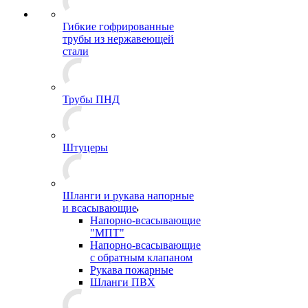
Гибкие гофрированные
трубы из нержавеющей
стали
Трубы ПНД
Штуцеры
Шланги и рукава напорные
и всасывающие
Напорно-всасывающие
"МПТ"
Напорно-всасывающие
с обратным клапаном
Рукава пожарные
Шланги ПВХ