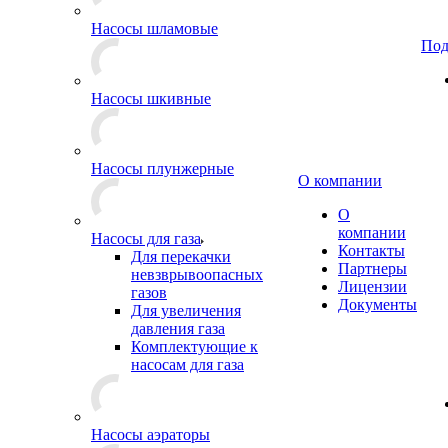
Насосы шламовые
Под
Насосы шкивные
Насосы плунжерные
О компании
О
компании
Насосы для газа
Контакты
Для перекачки
Партнеры
невзврывоопасных
Лицензии
газов
Документы
Для увеличения
давления газа
Комплектующие к
насосам для газа
Насосы аэраторы