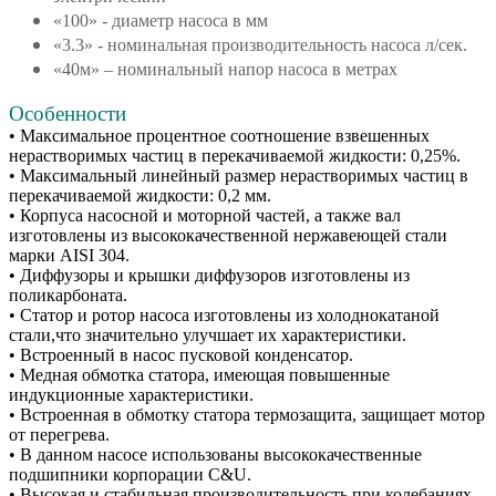
«100» - диаметр насоса в мм
«3.3» - номинальная производительность насоса л/сек.
«40м» – номинальный напор насоса в метрах
Особенности
• Максимальное процентное соотношение взвешенных
нерастворимых частиц в перекачиваемой жидкости: 0,25%.
• Максимальный линейный размер нерастворимых частиц в
перекачиваемой жидкости: 0,2 мм.
• Корпуса насосной и моторной частей, а также вал
изготовлены из высококачественной нержавеющей стали
марки AISI 304.
• Диффузоры и крышки диффузоров изготовлены из
поликарбоната.
• Статор и ротор насоса изготовлены из холоднокатаной
стали,что значительно улучшает их характеристики.
• Встроенный в насос пусковой конденсатор.
• Медная обмотка статора, имеющая повышенные
индукционные характеристики.
• Встроенная в обмотку статора термозащита, защищает мотор
от перегрева.
• В данном насосе использованы высококачественные
подшипники корпорации C&U.
• Высокая и стабильная производительность при колебаниях