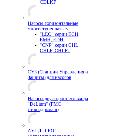
CDLKF
Насосы горизонтальные
многоступенчатые
"LEO" серии ECH,
EMH, EDH
"CNP" серии CHL,
CHLF, CHLFT
СУЗ (Станции Управления и
Защиты) для насосов
Насосы двустороннего входа
"DeLium" (ГМС
Ливгидромаш)
АУПД "LEO"