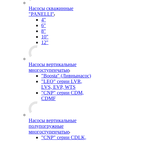
Насосы скважинные
"PANELLI"
4"
6"
8"
10"
12"
Насосы вертикальные
многоступенчатые
"Boosta" (Ливнынасос)
"LEO" серии LVR,
LVS, EVP, WTS
"CNP" серии CDM,
CDMF
Насосы вертикальные
полупогружные
многоступенчатые
"CNP" серии CDLK,