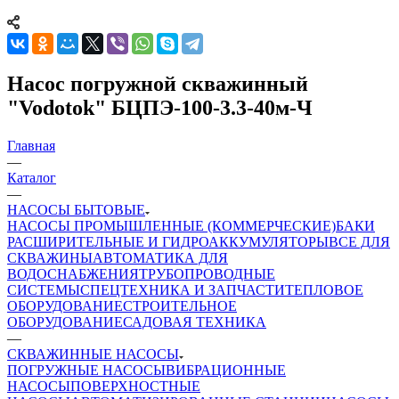
Насос погружной скважинный
"Vodotok" БЦПЭ-100-3.3-40м-Ч
Главная
—
Каталог
—
НАСОСЫ БЫТОВЫЕ
НАСОСЫ ПРОМЫШЛЕННЫЕ (КОММЕРЧЕСКИЕ)
БАКИ
РАСШИРИТЕЛЬНЫЕ И ГИДРОАККУМУЛЯТОРЫ
ВСЕ ДЛЯ
СКВАЖИНЫ
АВТОМАТИКА ДЛЯ
ВОДОСНАБЖЕНИЯ
ТРУБОПРОВОДНЫЕ
СИСТЕМЫ
СПЕЦТЕХНИКА И ЗАПЧАСТИ
ТЕПЛОВОЕ
ОБОРУДОВАНИЕ
СТРОИТЕЛЬНОЕ
ОБОРУДОВАНИЕ
САДОВАЯ ТЕХНИКА
—
СКВАЖИННЫЕ НАСОСЫ
ПОГРУЖНЫЕ НАСОСЫ
ВИБРАЦИОННЫЕ
НАСОСЫ
ПОВЕРХНОСТНЫЕ