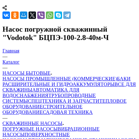
Насос погружной скважинный
"Vodotok" БЦПЭ-100-2.8-40м-Ч
Главная
—
Каталог
—
НАСОСЫ БЫТОВЫЕ
НАСОСЫ ПРОМЫШЛЕННЫЕ (КОММЕРЧЕСКИЕ)
БАКИ
РАСШИРИТЕЛЬНЫЕ И ГИДРОАККУМУЛЯТОРЫ
ВСЕ ДЛЯ
СКВАЖИНЫ
АВТОМАТИКА ДЛЯ
ВОДОСНАБЖЕНИЯ
ТРУБОПРОВОДНЫЕ
СИСТЕМЫ
СПЕЦТЕХНИКА И ЗАПЧАСТИ
ТЕПЛОВОЕ
ОБОРУДОВАНИЕ
СТРОИТЕЛЬНОЕ
ОБОРУДОВАНИЕ
САДОВАЯ ТЕХНИКА
—
СКВАЖИННЫЕ НАСОСЫ
ПОГРУЖНЫЕ НАСОСЫ
ВИБРАЦИОННЫЕ
НАСОСЫ
ПОВЕРХНОСТНЫЕ