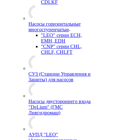
CDLKF
Насосы горизонтальные
многоступенчатые
"LEO" серии ECH,
EMH, EDH
"CNP" серии CHL,
CHLF, CHLFT
СУЗ (Станции Управления и
Защиты) для насосов
Насосы двустороннего входа
"DeLium" (ГМС
Ливгидромаш)
АУПД "LEO"