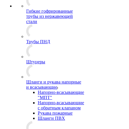
Гибкие гофрированные
трубы из нержавеющей
стали
Трубы ПНД
Штуцеры
Шланги и рукава напорные
и всасывающие
Напорно-всасывающие
"МПТ"
Напорно-всасывающие
с обратным клапаном
Рукава пожарные
Шланги ПВХ