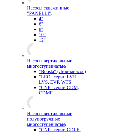
Насосы скважинные
"PANELLI"
4"
6"
8"
10"
12"
Насосы вертикальные
многоступенчатые
"Boosta" (Ливнынасос)
"LEO" серии LVR,
LVS, EVP, WTS
"CNP" серии CDM,
CDMF
Насосы вертикальные
полупогружные
многоступенчатые
"CNP" серии CDLK,