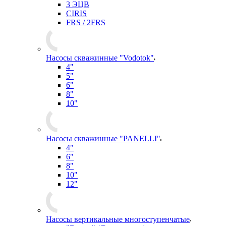
3 ЭЦВ
CIRIS
FRS / 2FRS
Насосы скважинные "Vodotok"
4"
5"
6"
8"
10"
Насосы скважинные "PANELLI"
4"
6"
8"
10"
12"
Насосы вертикальные многоступенчатые