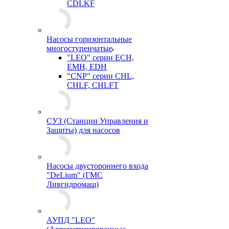
CDLKF
Насосы горизонтальные
многоступенчатые
"LEO" серии ECH,
EMH, EDH
"CNP" серии CHL,
CHLF, CHLFT
СУЗ (Станции Управления и
Защиты) для насосов
Насосы двустороннего входа
"DeLium" (ГМС
Ливгидромаш)
АУПД "LEO"