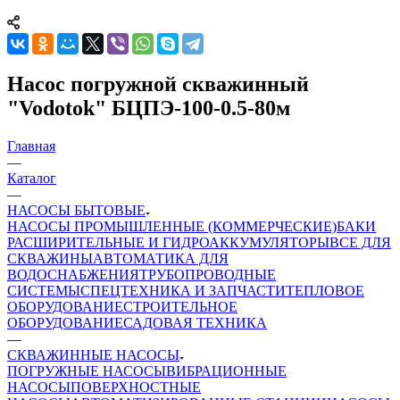
Насос погружной скважинный
"Vodotok" БЦПЭ-100-0.5-80м
Главная
—
Каталог
—
НАСОСЫ БЫТОВЫЕ
НАСОСЫ ПРОМЫШЛЕННЫЕ (КОММЕРЧЕСКИЕ)
БАКИ
РАСШИРИТЕЛЬНЫЕ И ГИДРОАККУМУЛЯТОРЫ
ВСЕ ДЛЯ
СКВАЖИНЫ
АВТОМАТИКА ДЛЯ
ВОДОСНАБЖЕНИЯ
ТРУБОПРОВОДНЫЕ
СИСТЕМЫ
СПЕЦТЕХНИКА И ЗАПЧАСТИ
ТЕПЛОВОЕ
ОБОРУДОВАНИЕ
СТРОИТЕЛЬНОЕ
ОБОРУДОВАНИЕ
САДОВАЯ ТЕХНИКА
—
СКВАЖИННЫЕ НАСОСЫ
ПОГРУЖНЫЕ НАСОСЫ
ВИБРАЦИОННЫЕ
НАСОСЫ
ПОВЕРХНОСТНЫЕ