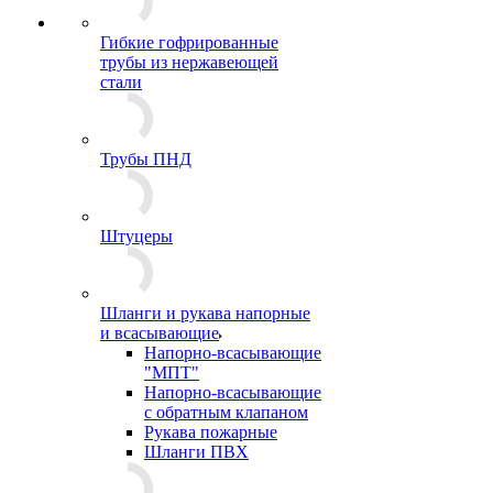
Гибкие гофрированные
трубы из нержавеющей
стали
Трубы ПНД
Штуцеры
Шланги и рукава напорные
и всасывающие
Напорно-всасывающие
"МПТ"
Напорно-всасывающие
с обратным клапаном
Рукава пожарные
Шланги ПВХ