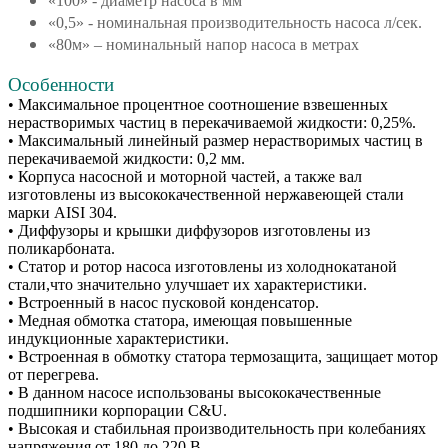
«100» - диаметр насоса в мм
«0,5» - номинальная производительность насоса л/сек.
«80м» – номинальный напор насоса в метрах
Особенности
• Максимальное процентное соотношение взвешенных
нерастворимых частиц в перекачиваемой жидкости: 0,25%.
• Максимальный линейный размер нерастворимых частиц в
перекачиваемой жидкости: 0,2 мм.
• Корпуса насосной и моторной частей, а также вал
изготовлены из высококачественной нержавеющей стали
марки AISI 304.
• Диффузоры и крышки диффузоров изготовлены из
поликарбоната.
• Статор и ротор насоса изготовлены из холоднокатаной
стали,что значительно улучшает их характеристики.
• Встроенный в насос пусковой конденсатор.
• Медная обмотка статора, имеющая повышенные
индукционные характеристики.
• Встроенная в обмотку статора термозащита, защищает мотор
от перегрева.
• В данном насосе использованы высококачественные
подшипники корпорации C&U.
• Высокая и стабильная производительность при колебаниях
напряжения от 180 до 220 В.