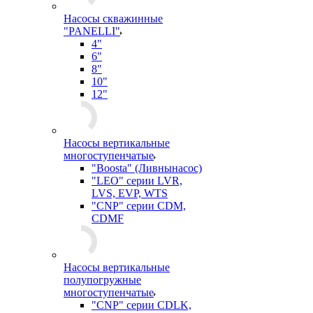
Насосы скважинные
"PANELLI"
4"
6"
8"
10"
12"
Насосы вертикальные
многоступенчатые
"Boosta" (Ливнынасос)
"LEO" серии LVR,
LVS, EVP, WTS
"CNP" серии CDM,
CDMF
Насосы вертикальные
полупогружные
многоступенчатые
"CNP" серии CDLK,