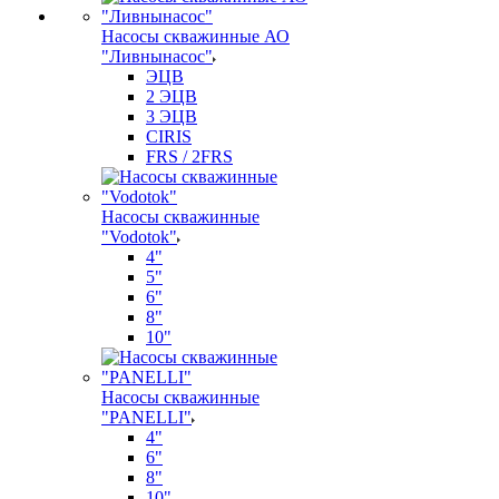
Насосы скважинные АО
"Ливнынасос"
ЭЦВ
2 ЭЦВ
3 ЭЦВ
CIRIS
FRS / 2FRS
Насосы скважинные
"Vodotok"
4"
5"
6"
8"
10"
Насосы скважинные
"PANELLI"
4"
6"
8"
10"