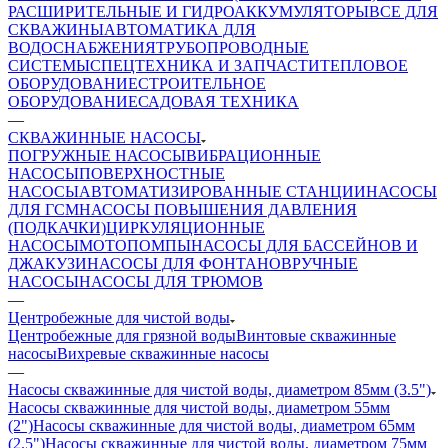
РАСШИРИТЕЛЬНЫЕ И ГИДРОАККУМУЛЯТОРЫ
ВСЕ ДЛЯ
СКВАЖИНЫ
АВТОМАТИКА ДЛЯ
ВОДОСНАБЖЕНИЯ
ТРУБОПРОВОДНЫЕ
СИСТЕМЫ
СПЕЦТЕХНИКА И ЗАПЧАСТИ
ТЕПЛОВОЕ
ОБОРУДОВАНИЕ
СТРОИТЕЛЬНОЕ
ОБОРУДОВАНИЕ
САДОВАЯ ТЕХНИКА
—
СКВАЖИННЫЕ НАСОСЫ
ПОГРУЖНЫЕ НАСОСЫ
ВИБРАЦИОННЫЕ
НАСОСЫ
ПОВЕРХНОСТНЫЕ
НАСОСЫ
АВТОМАТИЗИРОВАННЫЕ СТАНЦИИ
НАСОСЫ
ДЛЯ ГСМ
НАСОСЫ ПОВЫШЕНИЯ ДАВЛЕНИЯ
(ПОДКАЧКИ)
ЦИРКУЛЯЦИОННЫЕ
НАСОСЫ
МОТОПОМПЫ
НАСОСЫ ДЛЯ БАССЕЙНОВ И
ДЖАКУЗИ
НАСОСЫ ДЛЯ ФОНТАНОВ
РУЧНЫЕ
НАСОСЫ
НАСОСЫ ДЛЯ ТРЮМОВ
—
Центробежные для чистой воды
Центробежные для грязной воды
Винтовые скважинные
насосы
Вихревые скважинные насосы
—
Насосы скважинные для чистой воды, диаметром 85мм (3.5")
Насосы скважинные для чистой воды, диаметром 55мм
(2")
Насосы скважинные для чистой воды, диаметром 65мм
(2.5")
Насосы скважинные для чистой воды, диаметром 75мм