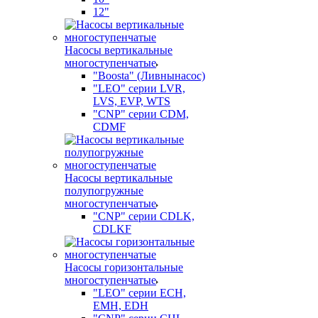
12"
Насосы вертикальные
многоступенчатые
"Boosta" (Ливнынасос)
"LEO" серии LVR,
LVS, EVP, WTS
"CNP" серии CDM,
CDMF
Насосы вертикальные
полупогружные
многоступенчатые
"CNP" серии CDLK,
CDLKF
Насосы горизонтальные
многоступенчатые
"LEO" серии ECH,
EMH, EDH