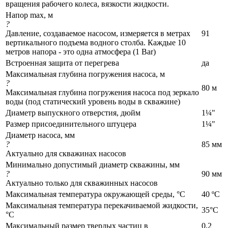
вращения рабочего колеса, вязкости жидкости.
Напор max, м
?
Давление, создаваемое насосом, измеряется в метрах
91
вертикального подъема водного столба. Каждые 10
метров напора - это одна атмосфера (1 Bar)
Встроенная защита от перегрева
да
Максимальная глубина погружения насоса, м
?
80 м
Максимальная глубина погружения насоса под зеркало
воды (под статический уровень воды в скважине)
Диаметр выпускного отверстия, дюйм
1¼"
Размер присоединительного штуцера
1¼"
Диаметр насоса, мм
?
85 мм
Актуально для скважинах насосов
Минимально допустимый диаметр скважины, мм
?
90 мм
Актуально только для скважинных насосов
Максимальная температура окружающей среды, °C
40 ºС
Максимальная температура перекачиваемой жидкости,
35°С
°C
Максимальный размер твердых частиц в
0,2