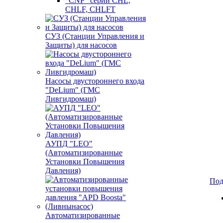
"CNP" серии CHL,
CHLF, CHLFT
СУЗ (Станции Управления и
Защиты) для насосов
Насосы двустороннего входа
"DeLium" (ГМС
Ливгидромаш)
АУПД "LEO"
(Автоматизированные
Установки Повышения
Давления)
Под
Автоматизированные