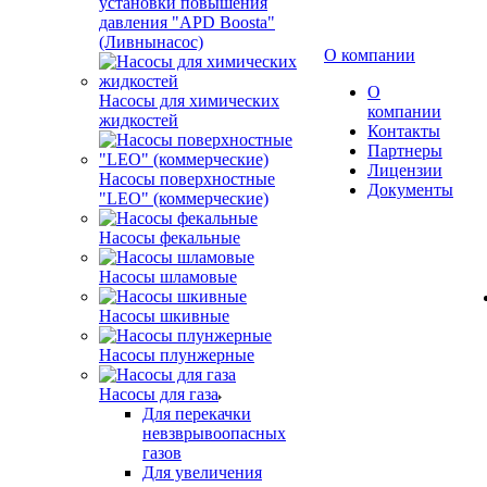
установки повышения
давления "APD Boosta"
(Ливнынасос)
О компании
О
Насосы для химических
компании
жидкостей
Контакты
Партнеры
Лицензии
Насосы поверхностные
Документы
"LEO" (коммерческие)
Насосы фекальные
Насосы шламовые
Насосы шкивные
Насосы плунжерные
Насосы для газа
Для перекачки
невзврывоопасных
газов
Для увеличения