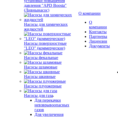
установки повышения
давления "APD Boosta"
(Ливнынасос)
О компании
О
Насосы для химических
компании
жидкостей
Контакты
Партнеры
Лицензии
Насосы поверхностные
Документы
"LEO" (коммерческие)
Насосы фекальные
Насосы шламовые
Насосы шкивные
Насосы плунжерные
Насосы для газа
Для перекачки
невзврывоопасных
газов
Для увеличения