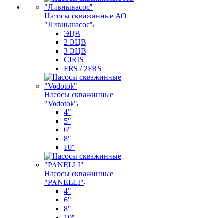
Насосы скважинные АО
"Ливнынасос"
ЭЦВ
2 ЭЦВ
3 ЭЦВ
CIRIS
FRS / 2FRS
Насосы скважинные
"Vodotok"
4"
5"
6"
8"
10"
Насосы скважинные
"PANELLI"
4"
6"
8"
10"