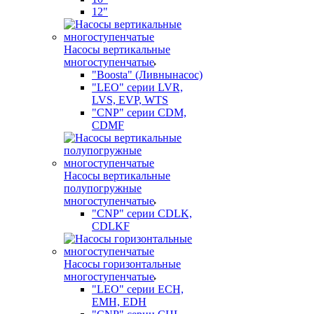
12"
Насосы вертикальные
многоступенчатые
"Boosta" (Ливнынасос)
"LEO" серии LVR,
LVS, EVP, WTS
"CNP" серии CDM,
CDMF
Насосы вертикальные
полупогружные
многоступенчатые
"CNP" серии CDLK,
CDLKF
Насосы горизонтальные
многоступенчатые
"LEO" серии ECH,
EMH, EDH