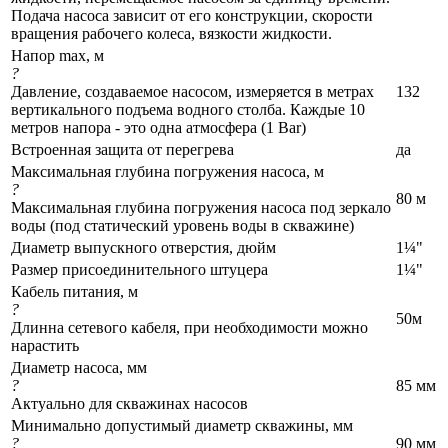
Подача насоса зависит от его конструкции, скорости
вращения рабочего колеса, вязкости жидкости.
Напор max, м
?
Давление, создаваемое насосом, измеряется в метрах
132
вертикального подъема водного столба. Каждые 10
метров напора - это одна атмосфера (1 Bar)
Встроенная защита от перегрева
да
Максимальная глубина погружения насоса, м
?
80 м
Максимальная глубина погружения насоса под зеркало
воды (под статический уровень воды в скважине)
Диаметр выпускного отверстия, дюйм
1¼"
Размер присоединительного штуцера
1¼"
Кабель питания, м
?
50м
Длинна сетевого кабеля, при необходимости можно
нарастить
Диаметр насоса, мм
?
85 мм
Актуально для скважинах насосов
Минимально допустимый диаметр скважины, мм
?
90 мм