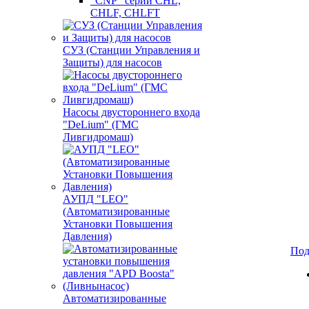
"CNP" серии CHL,
CHLF, CHLFT
СУЗ (Станции Управления и
Защиты) для насосов
Насосы двустороннего входа
"DeLium" (ГМС
Ливгидромаш)
АУПД "LEO"
(Автоматизированные
Установки Повышения
Давления)
Под
Автоматизированные