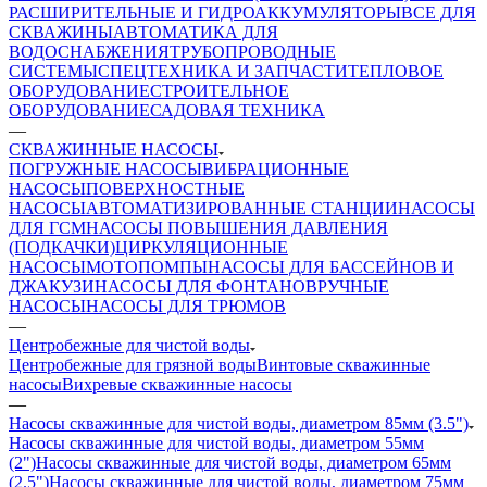
РАСШИРИТЕЛЬНЫЕ И ГИДРОАККУМУЛЯТОРЫ
ВСЕ ДЛЯ
СКВАЖИНЫ
АВТОМАТИКА ДЛЯ
ВОДОСНАБЖЕНИЯ
ТРУБОПРОВОДНЫЕ
СИСТЕМЫ
СПЕЦТЕХНИКА И ЗАПЧАСТИ
ТЕПЛОВОЕ
ОБОРУДОВАНИЕ
СТРОИТЕЛЬНОЕ
ОБОРУДОВАНИЕ
САДОВАЯ ТЕХНИКА
—
СКВАЖИННЫЕ НАСОСЫ
ПОГРУЖНЫЕ НАСОСЫ
ВИБРАЦИОННЫЕ
НАСОСЫ
ПОВЕРХНОСТНЫЕ
НАСОСЫ
АВТОМАТИЗИРОВАННЫЕ СТАНЦИИ
НАСОСЫ
ДЛЯ ГСМ
НАСОСЫ ПОВЫШЕНИЯ ДАВЛЕНИЯ
(ПОДКАЧКИ)
ЦИРКУЛЯЦИОННЫЕ
НАСОСЫ
МОТОПОМПЫ
НАСОСЫ ДЛЯ БАССЕЙНОВ И
ДЖАКУЗИ
НАСОСЫ ДЛЯ ФОНТАНОВ
РУЧНЫЕ
НАСОСЫ
НАСОСЫ ДЛЯ ТРЮМОВ
—
Центробежные для чистой воды
Центробежные для грязной воды
Винтовые скважинные
насосы
Вихревые скважинные насосы
—
Насосы скважинные для чистой воды, диаметром 85мм (3.5")
Насосы скважинные для чистой воды, диаметром 55мм
(2")
Насосы скважинные для чистой воды, диаметром 65мм
(2.5")
Насосы скважинные для чистой воды, диаметром 75мм