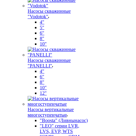
Насосы скважинные
"Vodotok"
4"
5"
6"
8"
10"
Насосы скважинные
"PANELLI"
4"
6"
8"
10"
12"
Насосы вертикальные
многоступенчатые
"Boosta" (Ливнынасос)
"LEO" серии LVR,
LVS, EVP, WTS