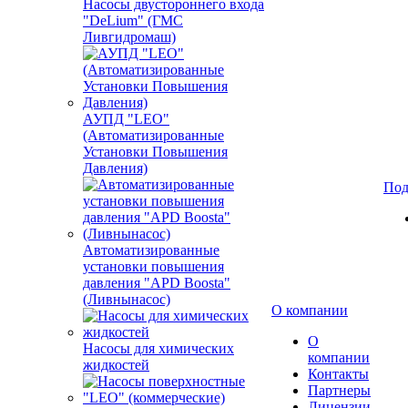
Насосы двустороннего входа
"DeLium" (ГМС
Ливгидромаш)
АУПД "LEO"
(Автоматизированные
Установки Повышения
Давления)
Под
Автоматизированные
установки повышения
давления "APD Boosta"
(Ливнынасос)
О компании
О
Насосы для химических
компании
жидкостей
Контакты
Партнеры
Лицензии