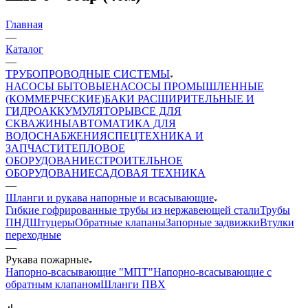
Главная
—
Каталог
—
ТРУБОПРОВОДНЫЕ СИСТЕМЫ
НАСОСЫ БЫТОВЫЕ
НАСОСЫ ПРОМЫШЛЕННЫЕ
(КОММЕРЧЕСКИЕ)
БАКИ РАСШИРИТЕЛЬНЫЕ И
ГИДРОАККУМУЛЯТОРЫ
ВСЕ ДЛЯ
СКВАЖИНЫ
АВТОМАТИКА ДЛЯ
ВОДОСНАБЖЕНИЯ
СПЕЦТЕХНИКА И
ЗАПЧАСТИ
ТЕПЛОВОЕ
ОБОРУДОВАНИЕ
СТРОИТЕЛЬНОЕ
ОБОРУДОВАНИЕ
САДОВАЯ ТЕХНИКА
—
Шланги и рукава напорные и всасывающие
Гибкие гофрированные трубы из нержавеющей стали
Трубы
ПНД
Штуцеры
Обратные клапаны
Запорные задвижки
Втулки
переходные
—
Рукава пожарные
Напорно-всасывающие "МПТ"
Напорно-всасывающие с
обратным клапаном
Шланги ПВХ