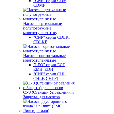
"CNP" серии CDM,
CDMF
Насосы вертикальные
полупогружные
многоступенчатые
"CNP" серии CDLK,
CDLKF
Насосы горизонтальные
многоступенчатые
"LEO" серии ECH,
EMH, EDH
"CNP" серии CHL,
CHLF, CHLFT
СУЗ (Станции Управления и
Защиты) для насосов