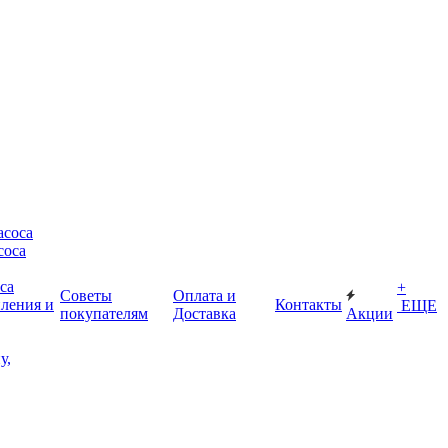
асоса
соса
са
+
Советы
Оплата и
пления и
Контакты
ЕЩЕ
покупателям
Доставка
Акции
у,