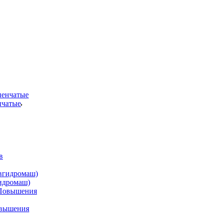
нчатые
идромаш)
овышения