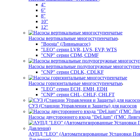
4"
6"
8"
10"
12"
Насосы вертикальные многоступенчатые
"Boosta" (Ливнынасос)
"LEO" серии LVR, LVS, EVP, WTS
"CNP" серии CDM, CDMF
Насосы вертикальные полупогружные многоступе
"CNP" серии CDLK, CDLKF
Насосы горизонтальные многоступенчатые
"LEO" серии ECH, EMH, EDH
"CNP" серии CHL, CHLF, CHLFT
СУЗ (Станции Управления и Защиты) для насосов
Насосы двустороннего входа "DeLium" (ГМС Ливг
АУПД "LEO" (Автоматизированные Установки П
Давления)