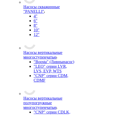
Насосы скважинные
"PANELLI"
4"
6"
8"
10"
12"
Насосы вертикальные
многоступенчатые
"Boosta" (Ливнынасос)
"LEO" серии LVR,
LVS, EVP, WTS
"CNP" серии CDM,
CDMF
Насосы вертикальные
полупогружные
многоступенчатые
"CNP" серии CDLK,