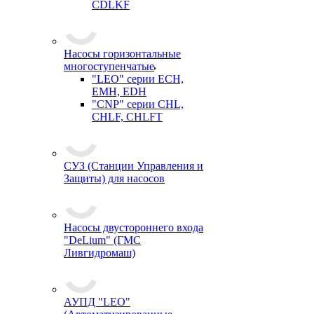
CDLKF
Насосы горизонтальные
многоступенчатые
"LEO" серии ECH,
EMH, EDH
"CNP" серии CHL,
CHLF, CHLFT
СУЗ (Станции Управления и
Защиты) для насосов
Насосы двустороннего входа
"DeLium" (ГМС
Ливгидромаш)
АУПД "LEO"