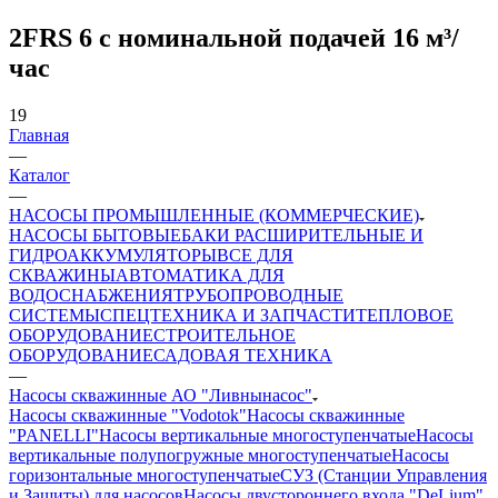
2FRS 6 с номинальной подачей 16 м³/
час
19
Главная
—
Каталог
—
НАСОСЫ ПРОМЫШЛЕННЫЕ (КОММЕРЧЕСКИЕ)
НАСОСЫ БЫТОВЫЕ
БАКИ РАСШИРИТЕЛЬНЫЕ И
ГИДРОАККУМУЛЯТОРЫ
ВСЕ ДЛЯ
СКВАЖИНЫ
АВТОМАТИКА ДЛЯ
ВОДОСНАБЖЕНИЯ
ТРУБОПРОВОДНЫЕ
СИСТЕМЫ
СПЕЦТЕХНИКА И ЗАПЧАСТИ
ТЕПЛОВОЕ
ОБОРУДОВАНИЕ
СТРОИТЕЛЬНОЕ
ОБОРУДОВАНИЕ
САДОВАЯ ТЕХНИКА
—
Насосы скважинные АО "Ливнынасос"
Насосы скважинные "Vodotok"
Насосы скважинные
"PANELLI"
Насосы вертикальные многоступенчатые
Насосы
вертикальные полупогружные многоступенчатые
Насосы
горизонтальные многоступенчатые
СУЗ (Станции Управления
и Защиты) для насосов
Насосы двустороннего входа "DeLium"