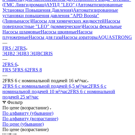
(ГМС Ливгидромаш)
АУПД "LEO" (Автоматизированные
Установки Повышения Давления)
Автоматизированные
установки повышения давления "APD Boosta"
(Ливнынасос)
Насосы для химических жидкостей
Насосы
поверхностные "LEO" (коммерческие)
Насосы фекальные
Насосы шламовые
Насосы шкивные
Насосы
плунжерные
Насосы для газа
Насосы аэраторы
AQUASTRONG
—
FRS / 2FRS
ЭЦВ
2 ЭЦВ
3 ЭЦВ
CIRIS
—
2FRS 6
FRS 5
FRS 6
2FRS 8
—
2FRS 6 с номинальной подачей 16 м³/час
2FRS 6 с номинальной подачей 6,5 м³/час
2FRS 6 с
номинальной подачей 10 м³/час
2FRS 6 с номинальной
подачей 25 м³/час
Фильтр
По цене (возрастание)
По алфавиту (убывание)
По алфавиту (возрастание)
По цене (убывание)
По цене (возрастание)