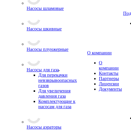
Насосы шламовые
Под
Насосы шкивные
Насосы плунжерные
О компании
О
компании
Насосы для газа
Контакты
Для перекачки
Партнеры
невзврывоопасных
Лицензии
газов
Документы
Для увеличения
давления газа
Комплектующие к
насосам для газа
Насосы аэраторы