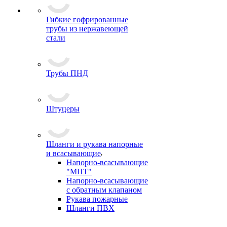
Гибкие гофрированные
трубы из нержавеющей
стали
Трубы ПНД
Штуцеры
Шланги и рукава напорные
и всасывающие
Напорно-всасывающие
"МПТ"
Напорно-всасывающие
с обратным клапаном
Рукава пожарные
Шланги ПВХ