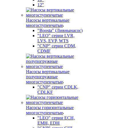
12"
Насосы вертикальные
многоступенчатые
"Boosta" (Ливнынасос)
"LEO" серии LVR,
LVS, EVP, WTS
"CNP" серии CDM,
CDMF
Насосы вертикальные
полупогружные
многоступенчатые
"CNP" серии CDLK,
CDLKF
Насосы горизонтальные
многоступенчатые
"LEO" серии ECH,
EMH, EDH