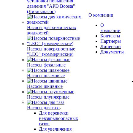
установки повышения
давления "APD Boosta"
(Ливнынасос)
О компании
О
Насосы для химических
компании
жидкостей
Контакты
Партнеры
Лицензии
Насосы поверхностные
Документы
"LEO" (коммерческие)
Насосы фекальные
Насосы шламовые
Насосы шкивные
Насосы плунжерные
Насосы для газа
Для перекачки
невзврывоопасных
газов
Для увеличения