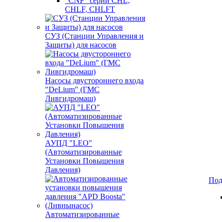
"CNP" серии CHL,
CHLF, CHLFT
СУЗ (Станции Управления и
Защиты) для насосов
Насосы двустороннего входа
"DeLium" (ГМС
Ливгидромаш)
АУПД "LEO"
(Автоматизированные
Установки Повышения
Давления)
Под
Автоматизированные