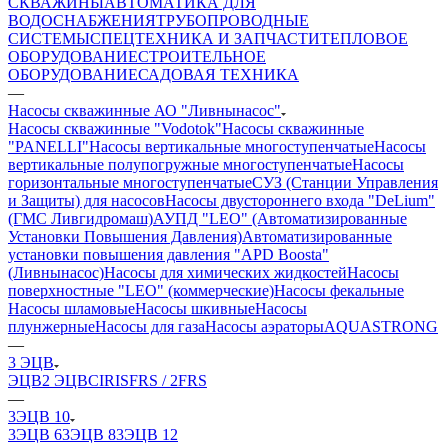
СКВАЖИНЫ
АВТОМАТИКА ДЛЯ
ВОДОСНАБЖЕНИЯ
ТРУБОПРОВОДНЫЕ
СИСТЕМЫ
СПЕЦТЕХНИКА И ЗАПЧАСТИ
ТЕПЛОВОЕ
ОБОРУДОВАНИЕ
СТРОИТЕЛЬНОЕ
ОБОРУДОВАНИЕ
САДОВАЯ ТЕХНИКА
—
Насосы скважинные АО "Ливнынасос"
Насосы скважинные "Vodotok"
Насосы скважинные
"PANELLI"
Насосы вертикальные многоступенчатые
Насосы
вертикальные полупогружные многоступенчатые
Насосы
горизонтальные многоступенчатые
СУЗ (Станции Управления
и Защиты) для насосов
Насосы двустороннего входа "DeLium"
(ГМС Ливгидромаш)
АУПД "LEO" (Автоматизированные
Установки Повышения Давления)
Автоматизированные
установки повышения давления "APD Boosta"
(Ливнынасос)
Насосы для химических жидкостей
Насосы
поверхностные "LEO" (коммерческие)
Насосы фекальные
Насосы шламовые
Насосы шкивные
Насосы
плунжерные
Насосы для газа
Насосы аэраторы
AQUASTRONG
—
3 ЭЦВ
ЭЦВ
2 ЭЦВ
CIRIS
FRS / 2FRS
—
3ЭЦВ 10
3ЭЦВ 6
3ЭЦВ 8
3ЭЦВ 12