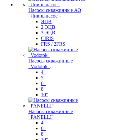
Насосы скважинные АО
"Ливнынасос"
ЭЦВ
2 ЭЦВ
3 ЭЦВ
CIRIS
FRS / 2FRS
Насосы скважинные
"Vodotok"
4"
5"
6"
8"
10"
Насосы скважинные
"PANELLI"
4"
6"
8"
10"