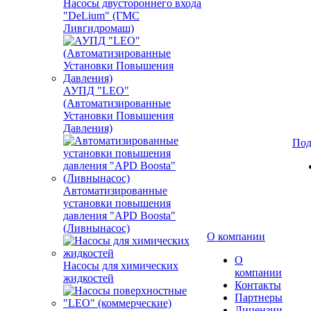
Насосы двустороннего входа
"DeLium" (ГМС
Ливгидромаш)
АУПД "LEO"
(Автоматизированные
Установки Повышения
Давления)
Под
Автоматизированные
установки повышения
давления "APD Boosta"
(Ливнынасос)
О компании
О
Насосы для химических
компании
жидкостей
Контакты
Партнеры
Лицензии