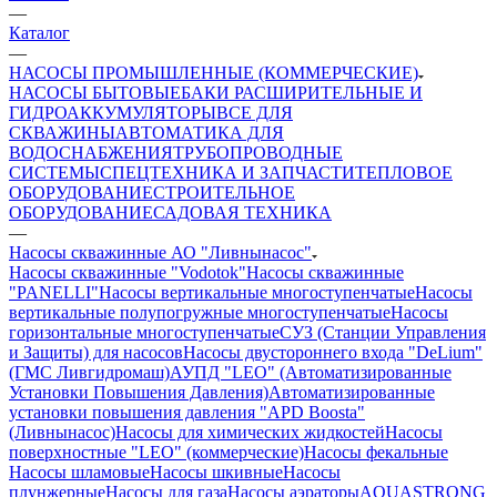
—
Каталог
—
НАСОСЫ ПРОМЫШЛЕННЫЕ (КОММЕРЧЕСКИЕ)
НАСОСЫ БЫТОВЫЕ
БАКИ РАСШИРИТЕЛЬНЫЕ И
ГИДРОАККУМУЛЯТОРЫ
ВСЕ ДЛЯ
СКВАЖИНЫ
АВТОМАТИКА ДЛЯ
ВОДОСНАБЖЕНИЯ
ТРУБОПРОВОДНЫЕ
СИСТЕМЫ
СПЕЦТЕХНИКА И ЗАПЧАСТИ
ТЕПЛОВОЕ
ОБОРУДОВАНИЕ
СТРОИТЕЛЬНОЕ
ОБОРУДОВАНИЕ
САДОВАЯ ТЕХНИКА
—
Насосы скважинные АО "Ливнынасос"
Насосы скважинные "Vodotok"
Насосы скважинные
"PANELLI"
Насосы вертикальные многоступенчатые
Насосы
вертикальные полупогружные многоступенчатые
Насосы
горизонтальные многоступенчатые
СУЗ (Станции Управления
и Защиты) для насосов
Насосы двустороннего входа "DeLium"
(ГМС Ливгидромаш)
АУПД "LEO" (Автоматизированные
Установки Повышения Давления)
Автоматизированные
установки повышения давления "APD Boosta"
(Ливнынасос)
Насосы для химических жидкостей
Насосы
поверхностные "LEO" (коммерческие)
Насосы фекальные
Насосы шламовые
Насосы шкивные
Насосы
плунжерные
Насосы для газа
Насосы аэраторы
AQUASTRONG