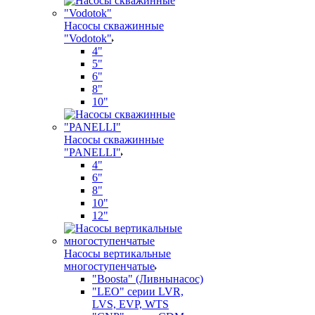
Насосы скважинные
"Vodotok"
4"
5"
6"
8"
10"
Насосы скважинные
"PANELLI"
4"
6"
8"
10"
12"
Насосы вертикальные
многоступенчатые
"Boosta" (Ливнынасос)
"LEO" серии LVR,
LVS, EVP, WTS