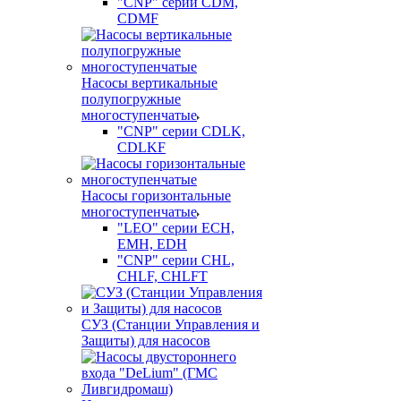
"CNP" серии CDM,
CDMF
Насосы вертикальные
полупогружные
многоступенчатые
"CNP" серии CDLK,
CDLKF
Насосы горизонтальные
многоступенчатые
"LEO" серии ECH,
EMH, EDH
"CNP" серии CHL,
CHLF, CHLFT
СУЗ (Станции Управления и
Защиты) для насосов