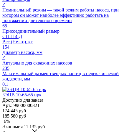
?
Номинальный режим — такой режим работы насоса, при
котором он может наиболее эффективно работать на
протяжении длительного времени
65
Присоединительный размер
СП-114-Д
Вес (Нетто), кг
154
Диаметр насоса, мм
?
Актуально для скважинах насосов
235
Максимальный размер твердых частиц в перекачиваемой
жидкости, мм
0.1
3ЭЦВ 10-65-65 нрк
Доступно для заказа
Арт.: 99000000321
174 445
руб
185 580
руб
-
6
%
Экономия
11 135
руб