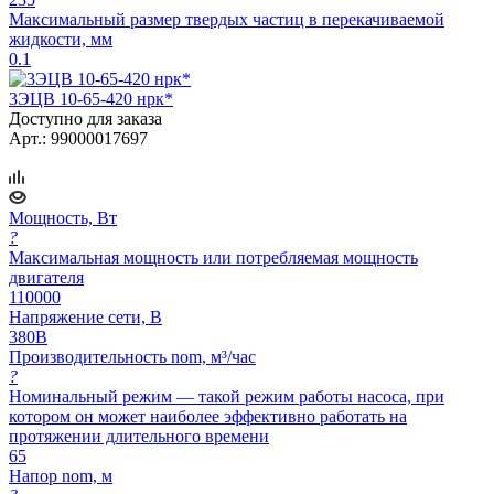
Максимальный размер твердых частиц в перекачиваемой
жидкости, мм
0.1
3ЭЦВ 10-65-420 нрк*
Доступно для заказа
Арт.: 99000017697
Мощность, Вт
?
Максимальная мощность или потребляемая мощность
двигателя
110000
Напряжение сети, В
380В
Производительность nom, м³/час
?
Номинальный режим — такой режим работы насоса, при
котором он может наиболее эффективно работать на
протяжении длительного времени
65
Напор nom, м