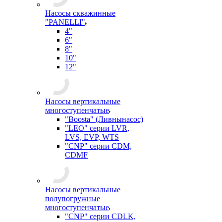
Насосы скважинные
"PANELLI"
4"
6"
8"
10"
12"
Насосы вертикальные
многоступенчатые
"Boosta" (Ливнынасос)
"LEO" серии LVR,
LVS, EVP, WTS
"CNP" серии CDM,
CDMF
Насосы вертикальные
полупогружные
многоступенчатые
"CNP" серии CDLK,