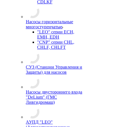
CDLKF
Насосы горизонтальные
многоступенчатые
"LEO" серии ECH,
EMH, EDH
"CNP" серии CHL,
CHLF, CHLFT
СУЗ (Станции Управления и
Защиты) для насосов
Насосы двустороннего входа
"DeLium" (ГМС
Ливгидромаш)
АУПД "LEO"