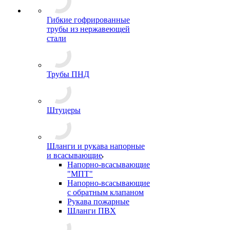
Гибкие гофрированные
трубы из нержавеющей
стали
Трубы ПНД
Штуцеры
Шланги и рукава напорные
и всасывающие
Напорно-всасывающие
"МПТ"
Напорно-всасывающие
с обратным клапаном
Рукава пожарные
Шланги ПВХ