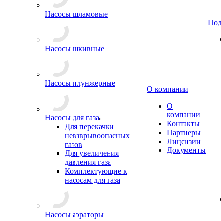
Насосы шламовые
Под
Насосы шкивные
Насосы плунжерные
О компании
О
компании
Насосы для газа
Контакты
Для перекачки
Партнеры
невзврывоопасных
Лицензии
газов
Документы
Для увеличения
давления газа
Комплектующие к
насосам для газа
Насосы аэраторы