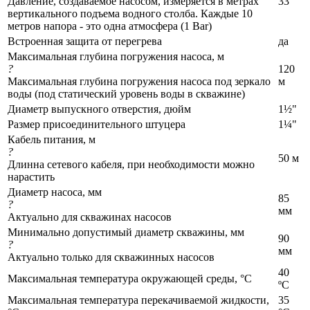
Давление, создаваемое насосом, измеряется в метрах
33
вертикального подъема водного столба. Каждые 10
метров напора - это одна атмосфера (1 Bar)
Встроенная защита от перегрева
да
Максимальная глубина погружения насоса, м
?
120
Максимальная глубина погружения насоса под зеркало
м
воды (под статический уровень воды в скважине)
Диаметр выпускного отверстия, дюйм
1½"
Размер присоединительного штуцера
1¼"
Кабель питания, м
?
50 м
Длинна сетевого кабеля, при необходимости можно
нарастить
Диаметр насоса, мм
85
?
мм
Актуально для скважинах насосов
Минимально допустимый диаметр скважины, мм
90
?
мм
Актуально только для скважинных насосов
40
Максимальная температура окружающей среды, °C
ºС
Максимальная температура перекачиваемой жидкости,
35