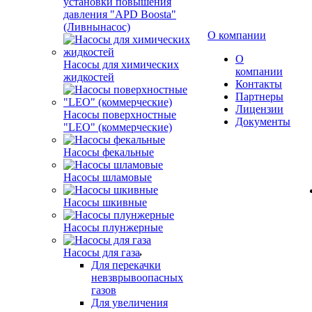
установки повышения
давления "APD Boosta"
(Ливнынасос)
О компании
О
Насосы для химических
компании
жидкостей
Контакты
Партнеры
Лицензии
Насосы поверхностные
Документы
"LEO" (коммерческие)
Насосы фекальные
Насосы шламовые
Насосы шкивные
Насосы плунжерные
Насосы для газа
Для перекачки
невзврывоопасных
газов
Для увеличения