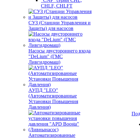
"CNP" серии CHL,
CHLF, CHLFT
СУЗ (Станции Управления и
Защиты) для насосов
Насосы двустороннего входа
"DeLium" (ГМС
Ливгидромаш)
АУПД "LEO"
(Автоматизированные
Установки Повышения
Давления)
Под
Автоматизированные