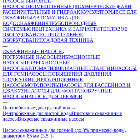
НАСОСЫ БЫТОВЫЕ
НАСОСЫ ПРОМЫШЛЕННЫЕ (КОММЕРЧЕСКИЕ)
БАКИ
РАСШИРИТЕЛЬНЫЕ И ГИДРОАККУМУЛЯТОРЫ
ВСЕ ДЛЯ
СКВАЖИНЫ
АВТОМАТИКА ДЛЯ
ВОДОСНАБЖЕНИЯ
ТРУБОПРОВОДНЫЕ
СИСТЕМЫ
СПЕЦТЕХНИКА И ЗАПЧАСТИ
ТЕПЛОВОЕ
ОБОРУДОВАНИЕ
СТРОИТЕЛЬНОЕ
ОБОРУДОВАНИЕ
САДОВАЯ ТЕХНИКА
—
СКВАЖИННЫЕ НАСОСЫ
ПОГРУЖНЫЕ НАСОСЫ
ВИБРАЦИОННЫЕ
НАСОСЫ
ПОВЕРХНОСТНЫЕ
НАСОСЫ
АВТОМАТИЗИРОВАННЫЕ СТАНЦИИ
НАСОСЫ
ДЛЯ ГСМ
НАСОСЫ ПОВЫШЕНИЯ ДАВЛЕНИЯ
(ПОДКАЧКИ)
ЦИРКУЛЯЦИОННЫЕ
НАСОСЫ
МОТОПОМПЫ
НАСОСЫ ДЛЯ БАССЕЙНОВ И
ДЖАКУЗИ
НАСОСЫ ДЛЯ ФОНТАНОВ
РУЧНЫЕ
НАСОСЫ
НАСОСЫ ДЛЯ ТРЮМОВ
—
Центробежные для грязной воды
Центробежные для чистой воды
Винтовые скважинные
насосы
Вихревые скважинные насосы
—
Насосы скважинные для грязной (до 3% примесей) воды,
диаметром 85 мм (3.5")