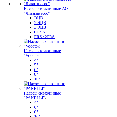
Насосы скважинные АО
"Ливнынасос"
ЭЦВ
2 ЭЦВ
3 ЭЦВ
CIRIS
FRS / 2FRS
Насосы скважинные
"Vodotok"
4"
5"
6"
8"
10"
Насосы скважинные
"PANELLI"
4"
6"
8"
10"