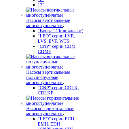
12"
Насосы вертикальные
многоступенчатые
"Boosta" (Ливнынасос)
"LEO" серии LVR,
LVS, EVP, WTS
"CNP" серии CDM,
CDMF
Насосы вертикальные
полупогружные
многоступенчатые
"CNP" серии CDLK,
CDLKF
Насосы горизонтальные
многоступенчатые
"LEO" серии ECH,
EMH, EDH