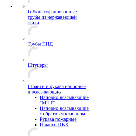
Гибкие гофрированные
трубы из нержавеющей
стали
Трубы ПНД
Штуцеры
Шланги и рукава напорные
и всасывающие
Напорно-всасывающие
"МПТ"
Напорно-всасывающие
с обратным клапаном
Рукава пожарные
Шланги ПВХ