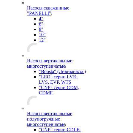
Насосы скважинные
"PANELLI"
4"
6"
8"
10"
12"
Насосы вертикальные
многоступенчатые
"Boosta" (Ливнынасос)
"LEO" серии LVR,
LVS, EVP, WTS
"CNP" серии CDM,
CDMF
Насосы вертикальные
полупогружные
многоступенчатые
"CNP" серии CDLK,