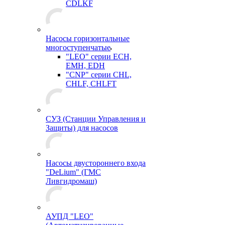
CDLKF
Насосы горизонтальные
многоступенчатые
"LEO" серии ECH,
EMH, EDH
"CNP" серии CHL,
CHLF, CHLFT
СУЗ (Станции Управления и
Защиты) для насосов
Насосы двустороннего входа
"DeLium" (ГМС
Ливгидромаш)
АУПД "LEO"