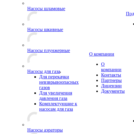
Насосы шламовые
Под
Насосы шкивные
Насосы плунжерные
О компании
О
компании
Насосы для газа
Контакты
Для перекачки
Партнеры
невзврывоопасных
Лицензии
газов
Документы
Для увеличения
давления газа
Комплектующие к
насосам для газа
Насосы аэраторы