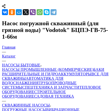
Насос погружной скважинный (для
грязной воды) "Vodotok" БЦПЭ-ГВ-75-
1-66м
Главная
—
Каталог
—
НАСОСЫ БЫТОВЫЕ
НАСОСЫ ПРОМЫШЛЕННЫЕ (КОММЕРЧЕСКИЕ)
БАКИ
РАСШИРИТЕЛЬНЫЕ И ГИДРОАККУМУЛЯТОРЫ
ВСЕ ДЛЯ
СКВАЖИНЫ
АВТОМАТИКА ДЛЯ
ВОДОСНАБЖЕНИЯ
ТРУБОПРОВОДНЫЕ
СИСТЕМЫ
СПЕЦТЕХНИКА И ЗАПЧАСТИ
ТЕПЛОВОЕ
ОБОРУДОВАНИЕ
СТРОИТЕЛЬНОЕ
ОБОРУДОВАНИЕ
САДОВАЯ ТЕХНИКА
—
СКВАЖИННЫЕ НАСОСЫ
ПОГРУЖНЫЕ НАСОСЫ
ВИБРАЦИОННЫЕ