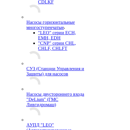
CDLKF
Насосы горизонтальные
многоступенчатые
"LEO" серии ECH,
EMH, EDH
"CNP" серии CHL,
CHLF, CHLFT
СУЗ (Станции Управления и
Защиты) для насосов
Насосы двустороннего входа
"DeLium" (ГМС
Ливгидромаш)
АУПД "LEO"