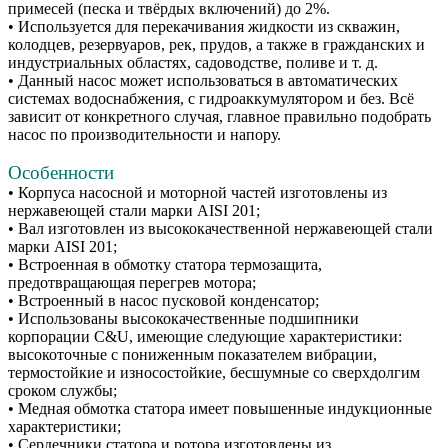
примесей (песка и твёрдых включений) до 2%.
• Используется для перекачивания жидкости из скважин,
колодцев, резервуаров, рек, прудов, а также в гражданских и
индустриальных областях, садоводстве, поливе и т. д.
• Данный насос может использоваться в автоматических
системах водоснабжения, с гидроаккумулятором и без. Всё
зависит от конкретного случая, главное правильно подобрать
насос по производительности и напору.
Особенности
• Корпуса насосной и моторной частей изготовлены из
нержавеющей стали марки AISI 201;
• Вал изготовлен из высококачественной нержавеющей стали
марки AISI 201;
• Встроенная в обмотку статора термозащита,
предотвращающая перегрев мотора;
• Встроенный в насос пусковой конденсатор;
• Использованы высококачественные подшипники
корпорации C&U, имеющие следующие характеристики:
высокоточные с пониженным показателем вибрации,
термостойкие и износостойкие, бесшумные со сверхдолгим
сроком службы;
• Медная обмотка статора имеет повышенные индукционные
характеристики;
• Сердечники статора и ротора изготовлены из