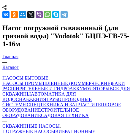
Насос погружной скважинный (для
грязной воды) "Vodotok" БЦПЭ-ГВ-75-
1-16м
Главная
—
Каталог
—
НАСОСЫ БЫТОВЫЕ
НАСОСЫ ПРОМЫШЛЕННЫЕ (КОММЕРЧЕСКИЕ)
БАКИ
РАСШИРИТЕЛЬНЫЕ И ГИДРОАККУМУЛЯТОРЫ
ВСЕ ДЛЯ
СКВАЖИНЫ
АВТОМАТИКА ДЛЯ
ВОДОСНАБЖЕНИЯ
ТРУБОПРОВОДНЫЕ
СИСТЕМЫ
СПЕЦТЕХНИКА И ЗАПЧАСТИ
ТЕПЛОВОЕ
ОБОРУДОВАНИЕ
СТРОИТЕЛЬНОЕ
ОБОРУДОВАНИЕ
САДОВАЯ ТЕХНИКА
—
СКВАЖИННЫЕ НАСОСЫ
ПОГРУЖНЫЕ НАСОСЫ
ВИБРАЦИОННЫЕ