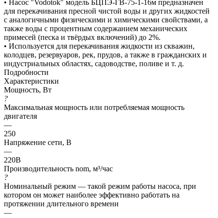
• Насос "Vodotok" модель БЦПЭ-ГВ-75-1-16м предназначен
для перекачивания пресной чистой воды и других жидкостей
с аналогичными физическими и химическими свойствами, а
также воды с процентным содержанием механических
примесей (песка и твёрдых включений) до 2%.
• Используется для перекачивания жидкости из скважин,
колодцев, резервуаров, рек, прудов, а также в гражданских и
индустриальных областях, садоводстве, поливе и т. д.
Подробности
Характеристики
Мощность, Вт
?
Максимальная мощность или потребляемая мощность
двигателя
—
250
Напряжение сети, В
—
220В
Производительность nom, м³/час
?
Номинальный режим — такой режим работы насоса, при
котором он может наиболее эффективно работать на
протяжении длительного времени
—