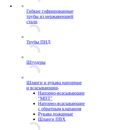
Гибкие гофрированные
трубы из нержавеющей
стали
Трубы ПНД
Штуцеры
Шланги и рукава напорные
и всасывающие
Напорно-всасывающие
"МПТ"
Напорно-всасывающие
с обратным клапаном
Рукава пожарные
Шланги ПВХ