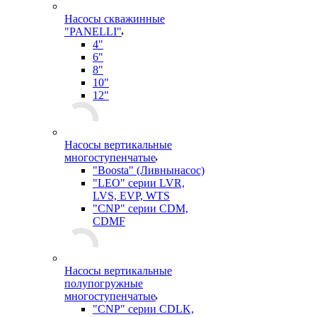
Насосы скважинные
"PANELLI"
4"
6"
8"
10"
12"
Насосы вертикальные
многоступенчатые
"Boosta" (Ливнынасос)
"LEO" серии LVR,
LVS, EVP, WTS
"CNP" серии CDM,
CDMF
Насосы вертикальные
полупогружные
многоступенчатые
"CNP" серии CDLK,