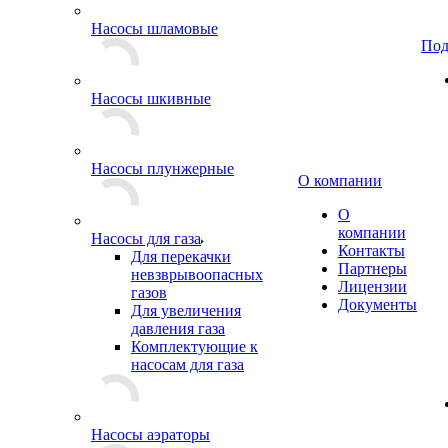
Насосы шламовые
Под
Насосы шкивные
Насосы плунжерные
О компании
О
компании
Насосы для газа
Контакты
Для перекачки
Партнеры
невзврывоопасных
Лицензии
газов
Документы
Для увеличения
давления газа
Комплектующие к
насосам для газа
Насосы аэраторы