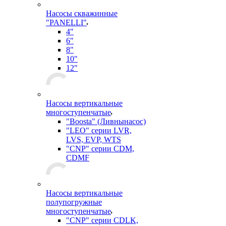
Насосы скважинные
"PANELLI"
4"
6"
8"
10"
12"
Насосы вертикальные
многоступенчатые
"Boosta" (Ливнынасос)
"LEO" серии LVR,
LVS, EVP, WTS
"CNP" серии CDM,
CDMF
Насосы вертикальные
полупогружные
многоступенчатые
"CNP" серии CDLK,