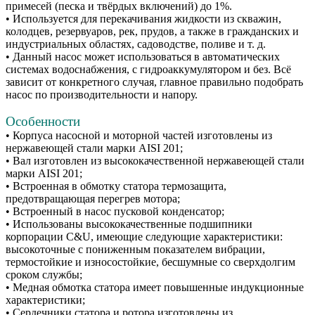
примесей (песка и твёрдых включений) до 1%.
• Используется для перекачивания жидкости из скважин,
колодцев, резервуаров, рек, прудов, а также в гражданских и
индустриальных областях, садоводстве, поливе и т. д.
• Данный насос может использоваться в автоматических
системах водоснабжения, с гидроаккумулятором и без. Всё
зависит от конкретного случая, главное правильно подобрать
насос по производительности и напору.
Особенности
• Корпуса насосной и моторной частей изготовлены из
нержавеющей стали марки AISI 201;
• Вал изготовлен из высококачественной нержавеющей стали
марки AISI 201;
• Встроенная в обмотку статора термозащита,
предотвращающая перегрев мотора;
• Встроенный в насос пусковой конденсатор;
• Использованы высококачественные подшипники
корпорации C&U, имеющие следующие характеристики:
высокоточные с пониженным показателем вибрации,
термостойкие и износостойкие, бесшумные со сверхдолгим
сроком службы;
• Медная обмотка статора имеет повышенные индукционные
характеристики;
• Сердечники статора и ротора изготовлены из