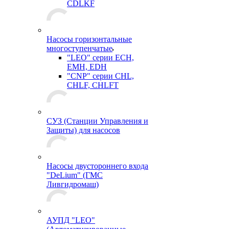
CDLKF
Насосы горизонтальные
многоступенчатые
"LEO" серии ECH,
EMH, EDH
"CNP" серии CHL,
CHLF, CHLFT
СУЗ (Станции Управления и
Защиты) для насосов
Насосы двустороннего входа
"DeLium" (ГМС
Ливгидромаш)
АУПД "LEO"