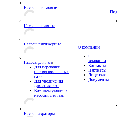
Насосы шламовые
Под
Насосы шкивные
Насосы плунжерные
О компании
О
компании
Насосы для газа
Контакты
Для перекачки
Партнеры
невзврывоопасных
Лицензии
газов
Документы
Для увеличения
давления газа
Комплектующие к
насосам для газа
Насосы аэраторы