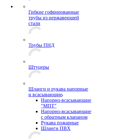
Гибкие гофрированные
трубы из нержавеющей
стали
Трубы ПНД
Штуцеры
Шланги и рукава напорные
и всасывающие
Напорно-всасывающие
"МПТ"
Напорно-всасывающие
с обратным клапаном
Рукава пожарные
Шланги ПВХ