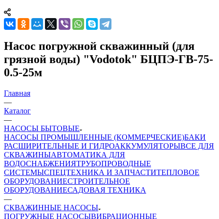
Насос погружной скважинный (для
грязной воды) "Vodotok" БЦПЭ-ГВ-75-
0.5-25м
Главная
—
Каталог
—
НАСОСЫ БЫТОВЫЕ
НАСОСЫ ПРОМЫШЛЕННЫЕ (КОММЕРЧЕСКИЕ)
БАКИ
РАСШИРИТЕЛЬНЫЕ И ГИДРОАККУМУЛЯТОРЫ
ВСЕ ДЛЯ
СКВАЖИНЫ
АВТОМАТИКА ДЛЯ
ВОДОСНАБЖЕНИЯ
ТРУБОПРОВОДНЫЕ
СИСТЕМЫ
СПЕЦТЕХНИКА И ЗАПЧАСТИ
ТЕПЛОВОЕ
ОБОРУДОВАНИЕ
СТРОИТЕЛЬНОЕ
ОБОРУДОВАНИЕ
САДОВАЯ ТЕХНИКА
—
СКВАЖИННЫЕ НАСОСЫ
ПОГРУЖНЫЕ НАСОСЫ
ВИБРАЦИОННЫЕ