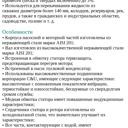
примесей (песка и твёрдых включений) до 3%.
• Используется для перекачивания жидкости из
скважин диаметром более 140 мм, колодцев, резервуаров, рек,
прудов, а также в гражданских и индустриальных областях,
садоводстве, поливе и т. д.
Особенности
• Корпуса насосной и моторной частей изготовлены из
нержавеющей стали марки AISI 201;
• Вал изготовлен из высококачественной нержавеющей стали
марки AISI 201;
• Встроенная в обмотку статора термозащита,
предотвращающая перегрев мотора;
• Встроенный в насос пусковой конденсатор;
• Использованы высококачественные подшипники
корпорации C&U, имеющие следующие характеристики:
высокоточные с пониженным показателем вибрации,
термостойкие и износостойкие, бесшумные со сверхдолгим
сроком службы;
• Медная обмотка статора имеет повышенные индукционные
характеристики;
• Сердечники статора и ротора изготовлены из
холоднокатаной стали, что значительно улучшает их
характеристики;
• Все части, контактирующие с водой, имеют