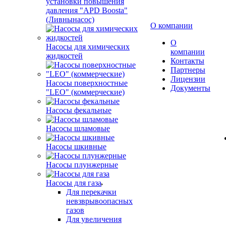
установки повышения
давления "APD Boosta"
(Ливнынасос)
О компании
О
Насосы для химических
компании
жидкостей
Контакты
Партнеры
Лицензии
Насосы поверхностные
Документы
"LEO" (коммерческие)
Насосы фекальные
Насосы шламовые
Насосы шкивные
Насосы плунжерные
Насосы для газа
Для перекачки
невзврывоопасных
газов
Для увеличения