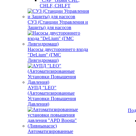
"CNP" серии CHL,
CHLF, CHLFT
СУЗ (Станции Управления и
Защиты) для насосов
Насосы двустороннего входа
"DeLium" (ГМС
Ливгидромаш)
АУПД "LEO"
(Автоматизированные
Установки Повышения
Давления)
Под
Автоматизированные