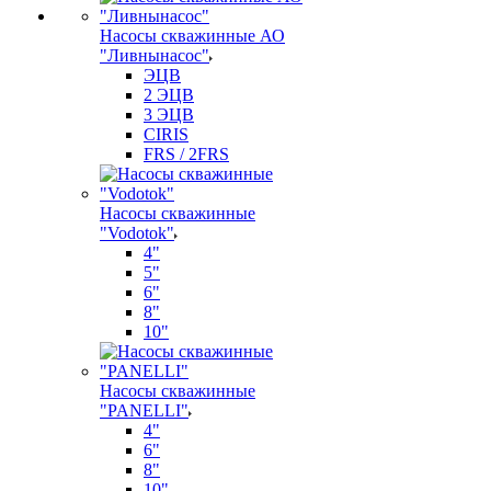
Насосы скважинные АО
"Ливнынасос"
ЭЦВ
2 ЭЦВ
3 ЭЦВ
CIRIS
FRS / 2FRS
Насосы скважинные
"Vodotok"
4"
5"
6"
8"
10"
Насосы скважинные
"PANELLI"
4"
6"
8"
10"