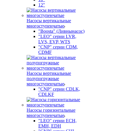
12"
Насосы вертикальные
многоступенчатые
"Boosta" (Ливнынасос)
"LEO" серии LVR,
LVS, EVP, WTS
"CNP" серии CDM,
CDMF
Насосы вертикальные
полупогружные
многоступенчатые
"CNP" серии CDLK,
CDLKF
Насосы горизонтальные
многоступенчатые
"LEO" серии ECH,
EMH, EDH