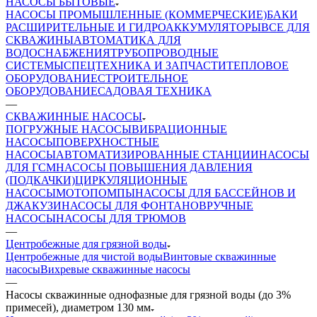
НАСОСЫ БЫТОВЫЕ
НАСОСЫ ПРОМЫШЛЕННЫЕ (КОММЕРЧЕСКИЕ)
БАКИ
РАСШИРИТЕЛЬНЫЕ И ГИДРОАККУМУЛЯТОРЫ
ВСЕ ДЛЯ
СКВАЖИНЫ
АВТОМАТИКА ДЛЯ
ВОДОСНАБЖЕНИЯ
ТРУБОПРОВОДНЫЕ
СИСТЕМЫ
СПЕЦТЕХНИКА И ЗАПЧАСТИ
ТЕПЛОВОЕ
ОБОРУДОВАНИЕ
СТРОИТЕЛЬНОЕ
ОБОРУДОВАНИЕ
САДОВАЯ ТЕХНИКА
—
СКВАЖИННЫЕ НАСОСЫ
ПОГРУЖНЫЕ НАСОСЫ
ВИБРАЦИОННЫЕ
НАСОСЫ
ПОВЕРХНОСТНЫЕ
НАСОСЫ
АВТОМАТИЗИРОВАННЫЕ СТАНЦИИ
НАСОСЫ
ДЛЯ ГСМ
НАСОСЫ ПОВЫШЕНИЯ ДАВЛЕНИЯ
(ПОДКАЧКИ)
ЦИРКУЛЯЦИОННЫЕ
НАСОСЫ
МОТОПОМПЫ
НАСОСЫ ДЛЯ БАССЕЙНОВ И
ДЖАКУЗИ
НАСОСЫ ДЛЯ ФОНТАНОВ
РУЧНЫЕ
НАСОСЫ
НАСОСЫ ДЛЯ ТРЮМОВ
—
Центробежные для грязной воды
Центробежные для чистой воды
Винтовые скважинные
насосы
Вихревые скважинные насосы
—
Насосы скважинные однофазные для грязной воды (до 3%
примесей), диаметром 130 мм