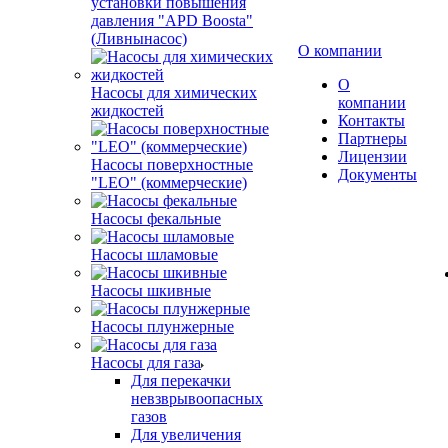
установки повышения
давления "APD Boosta"
(Ливнынасос)
О компании
О
Насосы для химических
компании
жидкостей
Контакты
Партнеры
Лицензии
Насосы поверхностные
Документы
"LEO" (коммерческие)
Насосы фекальные
Насосы шламовые
Насосы шкивные
Насосы плунжерные
Насосы для газа
Для перекачки
невзврывоопасных
газов
Для увеличения