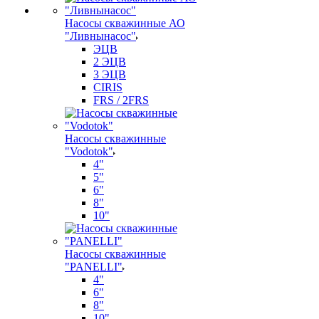
Насосы скважинные АО
"Ливнынасос"
ЭЦВ
2 ЭЦВ
3 ЭЦВ
CIRIS
FRS / 2FRS
Насосы скважинные
"Vodotok"
4"
5"
6"
8"
10"
Насосы скважинные
"PANELLI"
4"
6"
8"
10"