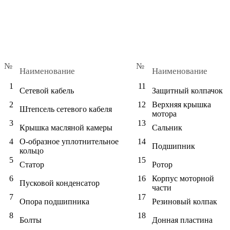
№
№
Наименование
Наименование
1
11
Сетевой кабель
Защитный колпачок
2
12
Верхняя крышка
Штепсель сетевого кабеля
мотора
3
13
Крышка масляной камеры
Сальник
4
О-образное уплотнительное
14
Подшипник
кольцо
5
15
Статор
Ротор
6
16
Корпус моторной
Пусковой конденсатор
части
7
17
Опора подшипника
Резиновый колпак
8
18
Болты
Донная пластина