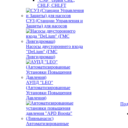
"CNP" серии CHL,
CHLF, CHLFT
СУЗ (Станции Управления и
Защиты) для насосов
Насосы двустороннего входа
"DeLium" (ГМС
Ливгидромаш)
АУПД "LEO"
(Автоматизированные
Установки Повышения
Давления)
Под
Автоматизированные