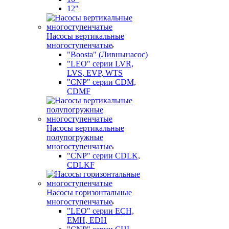
12"
Насосы вертикальные
многоступенчатые
"Boosta" (Ливнынасос)
"LEO" серии LVR,
LVS, EVP, WTS
"CNP" серии CDM,
CDMF
Насосы вертикальные
полупогружные
многоступенчатые
"CNP" серии CDLK,
CDLKF
Насосы горизонтальные
многоступенчатые
"LEO" серии ECH,
EMH, EDH