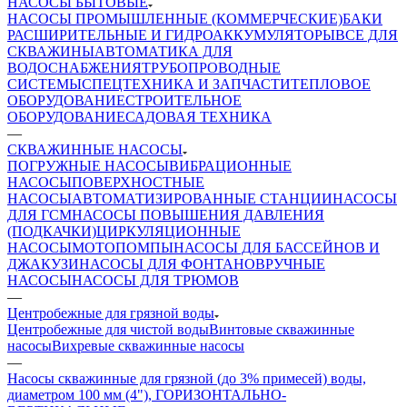
НАСОСЫ БЫТОВЫЕ
НАСОСЫ ПРОМЫШЛЕННЫЕ (КОММЕРЧЕСКИЕ)
БАКИ
РАСШИРИТЕЛЬНЫЕ И ГИДРОАККУМУЛЯТОРЫ
ВСЕ ДЛЯ
СКВАЖИНЫ
АВТОМАТИКА ДЛЯ
ВОДОСНАБЖЕНИЯ
ТРУБОПРОВОДНЫЕ
СИСТЕМЫ
СПЕЦТЕХНИКА И ЗАПЧАСТИ
ТЕПЛОВОЕ
ОБОРУДОВАНИЕ
СТРОИТЕЛЬНОЕ
ОБОРУДОВАНИЕ
САДОВАЯ ТЕХНИКА
—
СКВАЖИННЫЕ НАСОСЫ
ПОГРУЖНЫЕ НАСОСЫ
ВИБРАЦИОННЫЕ
НАСОСЫ
ПОВЕРХНОСТНЫЕ
НАСОСЫ
АВТОМАТИЗИРОВАННЫЕ СТАНЦИИ
НАСОСЫ
ДЛЯ ГСМ
НАСОСЫ ПОВЫШЕНИЯ ДАВЛЕНИЯ
(ПОДКАЧКИ)
ЦИРКУЛЯЦИОННЫЕ
НАСОСЫ
МОТОПОМПЫ
НАСОСЫ ДЛЯ БАССЕЙНОВ И
ДЖАКУЗИ
НАСОСЫ ДЛЯ ФОНТАНОВ
РУЧНЫЕ
НАСОСЫ
НАСОСЫ ДЛЯ ТРЮМОВ
—
Центробежные для грязной воды
Центробежные для чистой воды
Винтовые скважинные
насосы
Вихревые скважинные насосы
—
Насосы скважинные для грязной (до 3% примесей) воды,
диаметром 100 мм (4"), ГОРИЗОНТАЛЬНО-