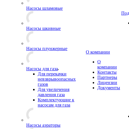
Насосы шламовые
Под
Насосы шкивные
Насосы плунжерные
О компании
О
компании
Насосы для газа
Контакты
Для перекачки
Партнеры
невзврывоопасных
Лицензии
газов
Документы
Для увеличения
давления газа
Комплектующие к
насосам для газа
Насосы аэраторы