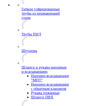
Гибкие гофрированные
трубы из нержавеющей
стали
Трубы ПНД
Штуцеры
Шланги и рукава напорные
и всасывающие
Напорно-всасывающие
"МПТ"
Напорно-всасывающие
с обратным клапаном
Рукава пожарные
Шланги ПВХ