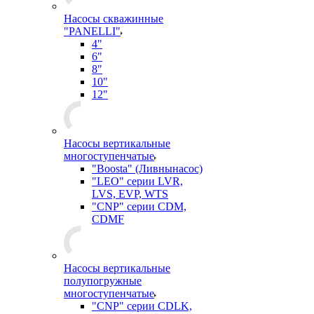
Насосы скважинные
"PANELLI"
4"
6"
8"
10"
12"
Насосы вертикальные
многоступенчатые
"Boosta" (Ливнынасос)
"LEO" серии LVR,
LVS, EVP, WTS
"CNP" серии CDM,
CDMF
Насосы вертикальные
полупогружные
многоступенчатые
"CNP" серии CDLK,