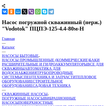
Насос погружной скважинный (нерж.)
"Vodotok" ПЦПЭ-125-4.4-80м-Н
Главная
—
Каталог
—
НАСОСЫ БЫТОВЫЕ
НАСОСЫ ПРОМЫШЛЕННЫЕ (КОММЕРЧЕСКИЕ)
БАКИ
РАСШИРИТЕЛЬНЫЕ И ГИДРОАККУМУЛЯТОРЫ
ВСЕ ДЛЯ
СКВАЖИНЫ
АВТОМАТИКА ДЛЯ
ВОДОСНАБЖЕНИЯ
ТРУБОПРОВОДНЫЕ
СИСТЕМЫ
СПЕЦТЕХНИКА И ЗАПЧАСТИ
ТЕПЛОВОЕ
ОБОРУДОВАНИЕ
СТРОИТЕЛЬНОЕ
ОБОРУДОВАНИЕ
САДОВАЯ ТЕХНИКА
—
СКВАЖИННЫЕ НАСОСЫ
ПОГРУЖНЫЕ НАСОСЫ
ВИБРАЦИОННЫЕ
НАСОСЫ
ПОВЕРХНОСТНЫЕ