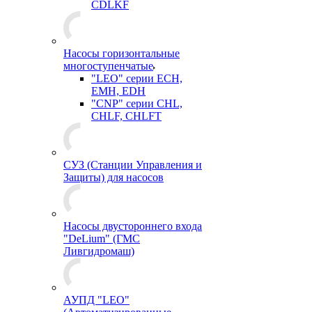
CDLKF
Насосы горизонтальные
многоступенчатые
"LEO" серии ECH,
EMH, EDH
"CNP" серии CHL,
CHLF, CHLFT
СУЗ (Станции Управления и
Защиты) для насосов
Насосы двустороннего входа
"DeLium" (ГМС
Ливгидромаш)
АУПД "LEO"