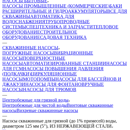
НАСОСЫ БЫТОВЫЕ
НАСОСЫ ПРОМЫШЛЕННЫЕ (КОММЕРЧЕСКИЕ)
БАКИ
РАСШИРИТЕЛЬНЫЕ И ГИДРОАККУМУЛЯТОРЫ
ВСЕ ДЛЯ
СКВАЖИНЫ
АВТОМАТИКА ДЛЯ
ВОДОСНАБЖЕНИЯ
ТРУБОПРОВОДНЫЕ
СИСТЕМЫ
СПЕЦТЕХНИКА И ЗАПЧАСТИ
ТЕПЛОВОЕ
ОБОРУДОВАНИЕ
СТРОИТЕЛЬНОЕ
ОБОРУДОВАНИЕ
САДОВАЯ ТЕХНИКА
—
СКВАЖИННЫЕ НАСОСЫ
ПОГРУЖНЫЕ НАСОСЫ
ВИБРАЦИОННЫЕ
НАСОСЫ
ПОВЕРХНОСТНЫЕ
НАСОСЫ
АВТОМАТИЗИРОВАННЫЕ СТАНЦИИ
НАСОСЫ
ДЛЯ ГСМ
НАСОСЫ ПОВЫШЕНИЯ ДАВЛЕНИЯ
(ПОДКАЧКИ)
ЦИРКУЛЯЦИОННЫЕ
НАСОСЫ
МОТОПОМПЫ
НАСОСЫ ДЛЯ БАССЕЙНОВ И
ДЖАКУЗИ
НАСОСЫ ДЛЯ ФОНТАНОВ
РУЧНЫЕ
НАСОСЫ
НАСОСЫ ДЛЯ ТРЮМОВ
—
Центробежные для грязной воды
Центробежные для чистой воды
Винтовые скважинные
насосы
Вихревые скважинные насосы
—
Насосы скважинные для грязной (до 1% примесей) воды,
диаметром 125 мм (5"), ИЗ НЕРЖАВЕЮЩЕЙ СТАЛИ