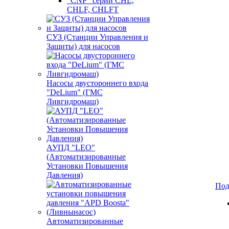
"CNP" серии CHL,
CHLF, CHLFT
СУЗ (Станции Управления и
Защиты) для насосов
Насосы двустороннего входа
"DeLium" (ГМС
Ливгидромаш)
АУПД "LEO"
(Автоматизированные
Установки Повышения
Давления)
Под
Автоматизированные