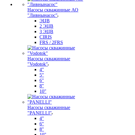
Насосы скважинные АО
"Ливнынасос"
ЭЦВ
2 ЭЦВ
3 ЭЦВ
CIRIS
FRS / 2FRS
Насосы скважинные
"Vodotok"
4"
5"
6"
8"
10"
Насосы скважинные
"PANELLI"
4"
6"
8"
10"