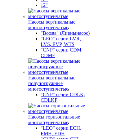
12"
Насосы вертикальные
многоступенчатые
"Boosta" (Ливнынасос)
"LEO" серии LVR,
LVS, EVP, WTS
"CNP" серии CDM,
CDMF
Насосы вертикальные
полупогружные
многоступенчатые
"CNP" серии CDLK,
CDLKF
Насосы горизонтальные
многоступенчатые
"LEO" серии ECH,
EMH, EDH