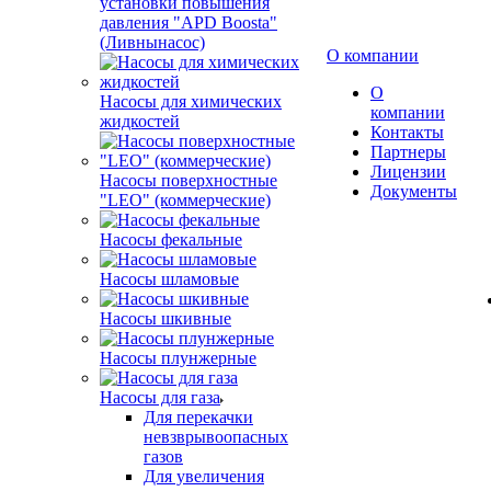
установки повышения
давления "APD Boosta"
(Ливнынасос)
О компании
О
Насосы для химических
компании
жидкостей
Контакты
Партнеры
Лицензии
Насосы поверхностные
Документы
"LEO" (коммерческие)
Насосы фекальные
Насосы шламовые
Насосы шкивные
Насосы плунжерные
Насосы для газа
Для перекачки
невзврывоопасных
газов
Для увеличения