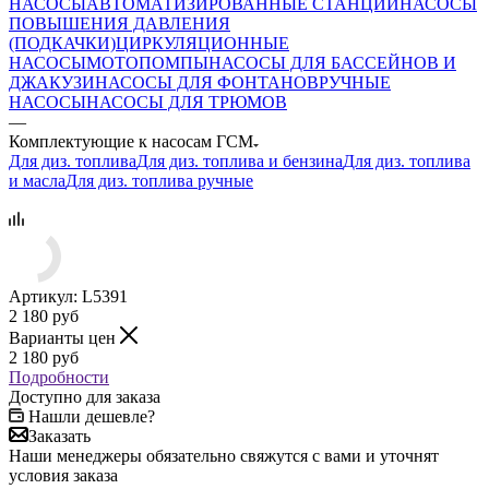
НАСОСЫ
АВТОМАТИЗИРОВАННЫЕ СТАНЦИИ
НАСОСЫ
ПОВЫШЕНИЯ ДАВЛЕНИЯ
(ПОДКАЧКИ)
ЦИРКУЛЯЦИОННЫЕ
НАСОСЫ
МОТОПОМПЫ
НАСОСЫ ДЛЯ БАССЕЙНОВ И
ДЖАКУЗИ
НАСОСЫ ДЛЯ ФОНТАНОВ
РУЧНЫЕ
НАСОСЫ
НАСОСЫ ДЛЯ ТРЮМОВ
—
Комплектующие к насосам ГСМ
Для диз. топлива
Для диз. топлива и бензина
Для диз. топлива
и масла
Для диз. топлива ручные
Артикул:
L5391
2 180
руб
Варианты цен
2 180
руб
Подробности
Доступно для заказа
Нашли дешевле?
Заказать
Наши менеджеры обязательно свяжутся с вами и уточнят
условия заказа