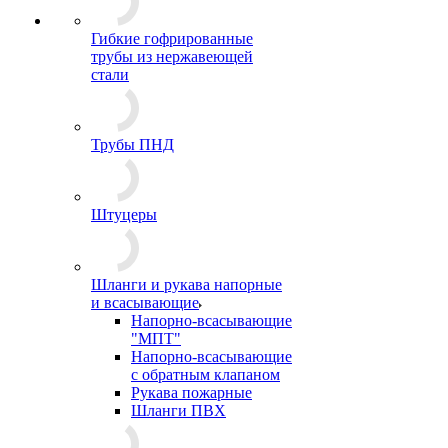
Гибкие гофрированные
трубы из нержавеющей
стали
Трубы ПНД
Штуцеры
Шланги и рукава напорные
и всасывающие
Напорно-всасывающие
"МПТ"
Напорно-всасывающие
с обратным клапаном
Рукава пожарные
Шланги ПВХ