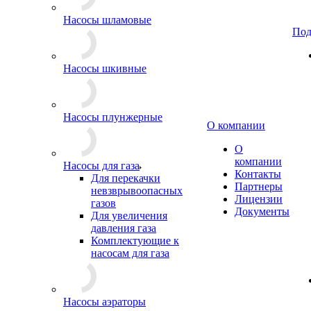
Насосы шламовые
Под
Насосы шкивные
Насосы плунжерные
О компании
О
компании
Насосы для газа
Контакты
Для перекачки
Партнеры
невзврывоопасных
Лицензии
газов
Документы
Для увеличения
давления газа
Комплектующие к
насосам для газа
Насосы аэраторы