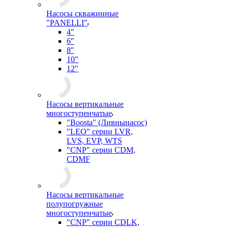
Насосы скважинные
"PANELLI"
4"
6"
8"
10"
12"
Насосы вертикальные
многоступенчатые
"Boosta" (Ливнынасос)
"LEO" серии LVR,
LVS, EVP, WTS
"CNP" серии CDM,
CDMF
Насосы вертикальные
полупогружные
многоступенчатые
"CNP" серии CDLK,