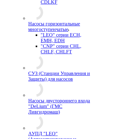
CDLKF
Насосы горизонтальные
многоступенчатые
"LEO" серии ECH,
EMH, EDH
"CNP" серии CHL,
CHLF, CHLFT
СУЗ (Станции Управления и
Защиты) для насосов
Насосы двустороннего входа
"DeLium" (ГМС
Ливгидромаш)
АУПД "LEO"