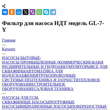
Фильтр для насоса НДТ модель GL-7-
Y
Главная
—
Каталог
—
НАСОСЫ БЫТОВЫЕ
НАСОСЫ ПРОМЫШЛЕННЫЕ (КОММЕРЧЕСКИЕ)
БАКИ
РАСШИРИТЕЛЬНЫЕ И ГИДРОАККУМУЛЯТОРЫ
ВСЕ ДЛЯ
СКВАЖИНЫ
АВТОМАТИКА ДЛЯ
ВОДОСНАБЖЕНИЯ
ТРУБОПРОВОДНЫЕ
СИСТЕМЫ
СПЕЦТЕХНИКА И ЗАПЧАСТИ
ТЕПЛОВОЕ
ОБОРУДОВАНИЕ
СТРОИТЕЛЬНОЕ
ОБОРУДОВАНИЕ
САДОВАЯ ТЕХНИКА
—
НАСОСЫ ДЛЯ ГСМ
СКВАЖИННЫЕ НАСОСЫ
ПОГРУЖНЫЕ
НАСОСЫ
ВИБРАЦИОННЫЕ НАСОСЫ
ПОВЕРХНОСТНЫЕ