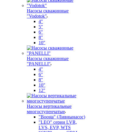
Насосы скважинные
"Vodotok"
4"
5"
6"
8"
10"
Насосы скважинные
"PANELLI"
4"
6"
8"
10"
12"
Насосы вертикальные
многоступенчатые
"Boosta" (Ливнынасос)
"LEO" серии LVR,
LVS, EVP, WTS