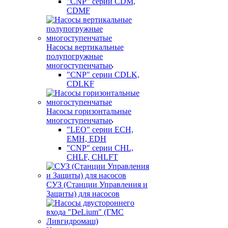
"CNP" серии CDM,
CDMF
Насосы вертикальные
полупогружные
многоступенчатые
"CNP" серии CDLK,
CDLKF
Насосы горизонтальные
многоступенчатые
"LEO" серии ECH,
EMH, EDH
"CNP" серии CHL,
CHLF, CHLFT
СУЗ (Станции Управления и
Защиты) для насосов