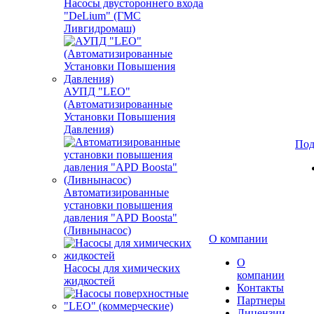
Насосы двустороннего входа
"DeLium" (ГМС
Ливгидромаш)
АУПД "LEO"
(Автоматизированные
Установки Повышения
Давления)
Под
Автоматизированные
установки повышения
давления "APD Boosta"
(Ливнынасос)
О компании
О
Насосы для химических
компании
жидкостей
Контакты
Партнеры
Лицензии