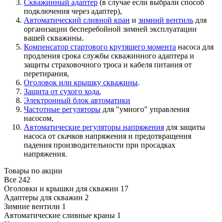
Скважинный адаптер
(в случае если выбрали способ
подключения через адаптер),
Автоматический сливной кран
и
зимний вентиль
для
организации бесперебойной зимней эксплуатации
вашей скважины.
Компенсатор стартового крутящего момента
насоса для
продления срока службы скважинного адаптера и
защиты страховочного троса и кабеля питания от
перетирания,
Оголовок или крышку скважины
.
Защита от сухого хода
,
Электронный блок автоматики
Частотные регуляторы
для "умного" управления
насосом,
Автоматические регуляторы напряжения
для защиты
насоса от скачков напряжения и предотвращения
падения производительности при просадках
напряжения.
Товары по акции
Все
242
Оголовки и крышки для скважин
17
Адаптеры для скважин
2
Зимние вентили
1
Автоматические сливные краны
1