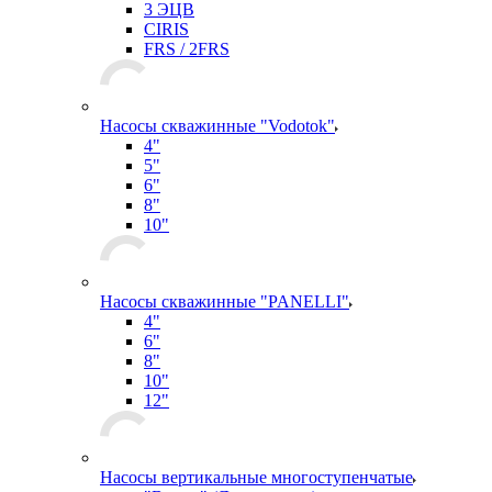
3 ЭЦВ
CIRIS
FRS / 2FRS
Насосы скважинные "Vodotok"
4"
5"
6"
8"
10"
Насосы скважинные "PANELLI"
4"
6"
8"
10"
12"
Насосы вертикальные многоступенчатые