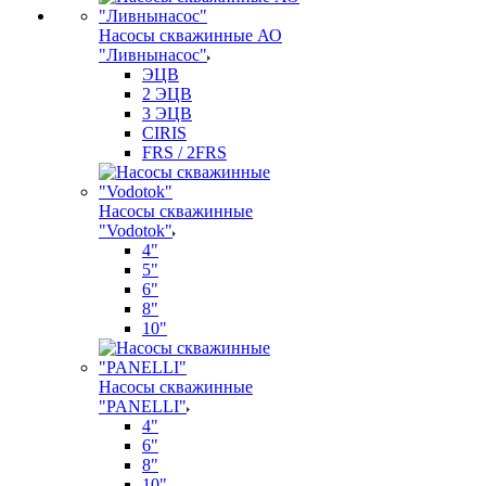
Насосы скважинные АО
"Ливнынасос"
ЭЦВ
2 ЭЦВ
3 ЭЦВ
CIRIS
FRS / 2FRS
Насосы скважинные
"Vodotok"
4"
5"
6"
8"
10"
Насосы скважинные
"PANELLI"
4"
6"
8"
10"