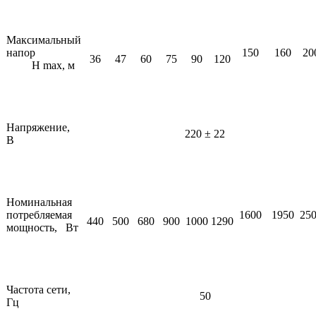
Максимальный
напор
150
160
20
36
47
60
75
90
120
H mах, м
Напряжение,
220 ± 22
В
Номинальная
потребляемая
1600
1950
25
440
500
680
900
1000
1290
мощность, Вт
Частота сети,
50
Гц