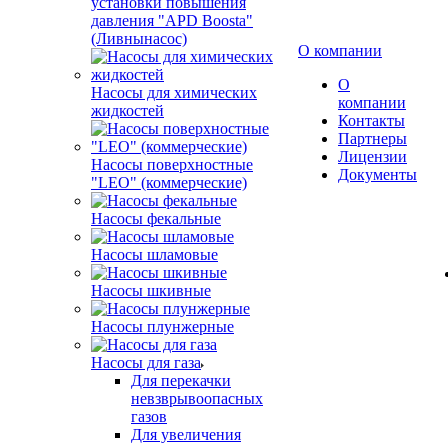
установки повышения
давления "APD Boosta"
(Ливнынасос)
О компании
О
Насосы для химических
компании
жидкостей
Контакты
Партнеры
Лицензии
Насосы поверхностные
Документы
"LEO" (коммерческие)
Насосы фекальные
Насосы шламовые
Насосы шкивные
Насосы плунжерные
Насосы для газа
Для перекачки
невзврывоопасных
газов
Для увеличения