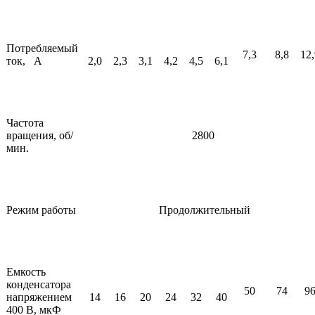
Потребляемый
7,3
8,8
12
ток, А
2,0
2,3
3,1
4,2
4,5
6,1
Частота
вращения, об/
2800
мин.
Режим работы
Продолжительный
Емкость
конденсатора
50
74
9
напряжением
14
16
20
24
32
40
400 В, мкФ