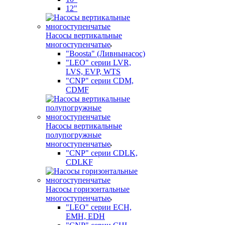
12"
Насосы вертикальные
многоступенчатые
"Boosta" (Ливнынасос)
"LEO" серии LVR,
LVS, EVP, WTS
"CNP" серии CDM,
CDMF
Насосы вертикальные
полупогружные
многоступенчатые
"CNP" серии CDLK,
CDLKF
Насосы горизонтальные
многоступенчатые
"LEO" серии ECH,
EMH, EDH