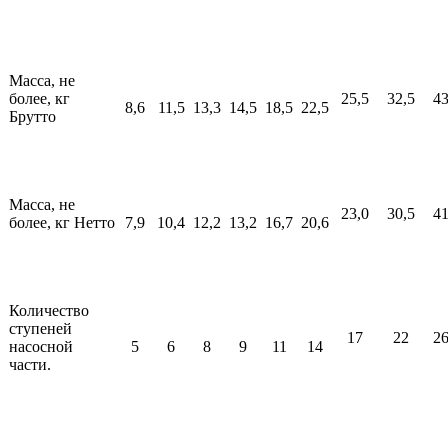
Масса, не
более, кг
25,5
32,5
4
8,6
11,5
13,3
14,5
18,5
22,5
Брутто
Масса, не
23,0
30,5
4
более, кг Нетто
7,9
10,4
12,2
13,2
16,7
20,6
Количество
ступеней
17
22
2
насосной
5
6
8
9
11
14
части.