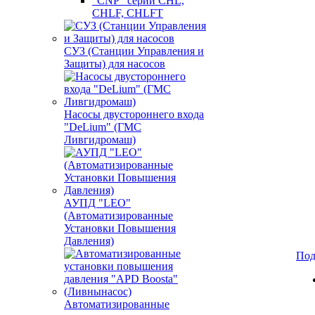
"CNP" серии CHL,
CHLF, CHLFT
СУЗ (Станции Управления и
Защиты) для насосов
Насосы двустороннего входа
"DeLium" (ГМС
Ливгидромаш)
АУПД "LEO"
(Автоматизированные
Установки Повышения
Давления)
Под
Автоматизированные