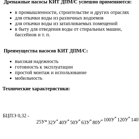
Дренажные насосы КИТ ДПМ/С успешно применяются:
в промышленности, строительстве и других отраслях
для откачки воды из различных водоемов
для откачки воды из затапливаемых помещений
в быту для отведения воды от стиральных машин,
бассейнов и т. п.
Преимущества насосов КИТ ДПМ/С:
высокая надежность
готовность к эксплуатации
простой монтаж и использование
мобильность
Технические характеристики:
БЦПЭ 0,32 -
*
*
100У
120У
14
*
*
*
*
*
25У*
32У
40У
50У
63У
80У