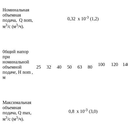
Номинальная
объемная
-3
0,32 х 10
(1,2)
подача, Q nom,
3
3
м
/с (м
/ч).
0бщий напор
при
номинальной
100
120
14
объемной
25
32
40
50
63
80
подаче, H nom ,
м
Максимальная
объемная
-3
0,8 х 10
(3,0)
подача, Q max,
3
3
м
/с (м
/ч).