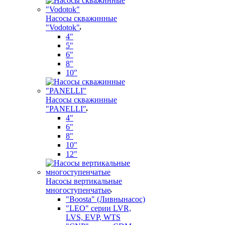
Насосы скважинные
"Vodotok"
4"
5"
6"
8"
10"
Насосы скважинные
"PANELLI"
4"
6"
8"
10"
12"
Насосы вертикальные
многоступенчатые
"Boosta" (Ливнынасос)
"LEO" серии LVR,
LVS, EVP, WTS