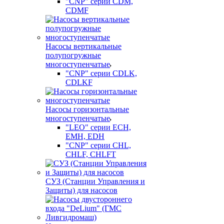
"CNP" серии CDM,
CDMF
Насосы вертикальные
полупогружные
многоступенчатые
"CNP" серии CDLK,
CDLKF
Насосы горизонтальные
многоступенчатые
"LEO" серии ECH,
EMH, EDH
"CNP" серии CHL,
CHLF, CHLFT
СУЗ (Станции Управления и
Защиты) для насосов