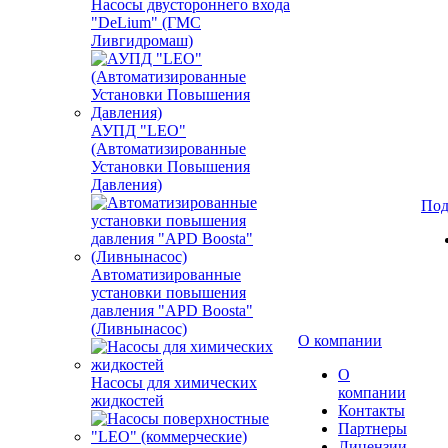
Насосы двустороннего входа
"DeLium" (ГМС
Ливгидромаш)
АУПД "LEO"
(Автоматизированные
Установки Повышения
Давления)
Под
Автоматизированные
установки повышения
давления "APD Boosta"
(Ливнынасос)
О компании
О
Насосы для химических
компании
жидкостей
Контакты
Партнеры
Лицензии