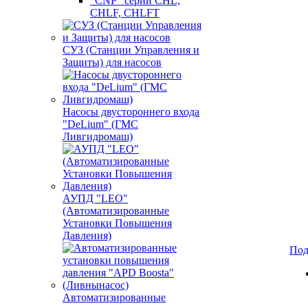
"CNP" серии CHL,
CHLF, CHLFT
СУЗ (Станции Управления и
Защиты) для насосов
Насосы двустороннего входа
"DeLium" (ГМС
Ливгидромаш)
АУПД "LEO"
(Автоматизированные
Установки Повышения
Давления)
Под
Автоматизированные