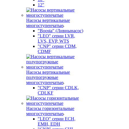
12"
Насосы вертикальные
многоступенчатые
"Boosta" (Ливнынасос)
"LEO" серии LVR,
LVS, EVP, WTS
"CNP" серии CDM,
CDMF
Насосы вертикальные
полупогружные
многоступенчатые
"CNP" серии CDLK,
CDLKF
Насосы горизонтальные
многоступенчатые
"LEO" серии ECH,
EMH, EDH