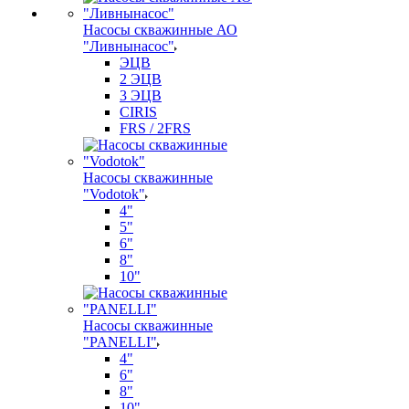
Насосы скважинные АО
"Ливнынасос"
ЭЦВ
2 ЭЦВ
3 ЭЦВ
CIRIS
FRS / 2FRS
Насосы скважинные
"Vodotok"
4"
5"
6"
8"
10"
Насосы скважинные
"PANELLI"
4"
6"
8"
10"