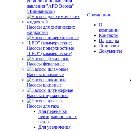
установки повышения
давления "APD Boosta"
(Ливнынасос)
О компании
О
Насосы для химических
компании
жидкостей
Контакты
Партнеры
Лицензии
Насосы поверхностные
Документы
"LEO" (коммерческие)
Насосы фекальные
Насосы шламовые
Насосы шкивные
Насосы плунжерные
Насосы для газа
Для перекачки
невзврывоопасных
газов
Для увеличения