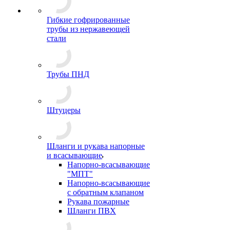
Гибкие гофрированные
трубы из нержавеющей
стали
Трубы ПНД
Штуцеры
Шланги и рукава напорные
и всасывающие
Напорно-всасывающие
"МПТ"
Напорно-всасывающие
с обратным клапаном
Рукава пожарные
Шланги ПВХ