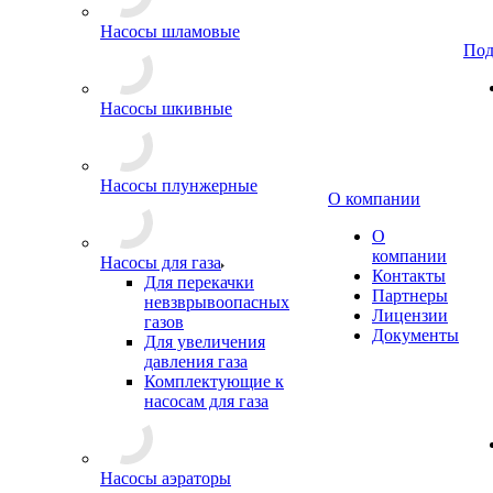
Насосы шламовые
Под
Насосы шкивные
Насосы плунжерные
О компании
О
компании
Насосы для газа
Контакты
Для перекачки
Партнеры
невзврывоопасных
Лицензии
газов
Документы
Для увеличения
давления газа
Комплектующие к
насосам для газа
Насосы аэраторы