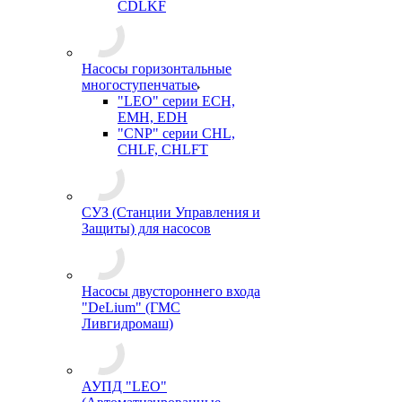
CDLKF
Насосы горизонтальные
многоступенчатые
"LEO" серии ECH,
EMH, EDH
"CNP" серии CHL,
CHLF, CHLFT
СУЗ (Станции Управления и
Защиты) для насосов
Насосы двустороннего входа
"DeLium" (ГМС
Ливгидромаш)
АУПД "LEO"