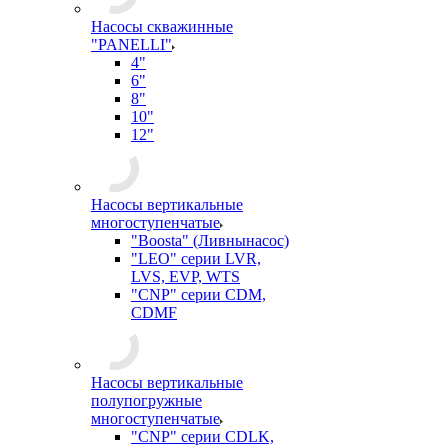
Насосы скважинные
"PANELLI"
4"
6"
8"
10"
12"
Насосы вертикальные
многоступенчатые
"Boosta" (Ливнынасос)
"LEO" серии LVR,
LVS, EVP, WTS
"CNP" серии CDM,
CDMF
Насосы вертикальные
полупогружные
многоступенчатые
"CNP" серии CDLK,