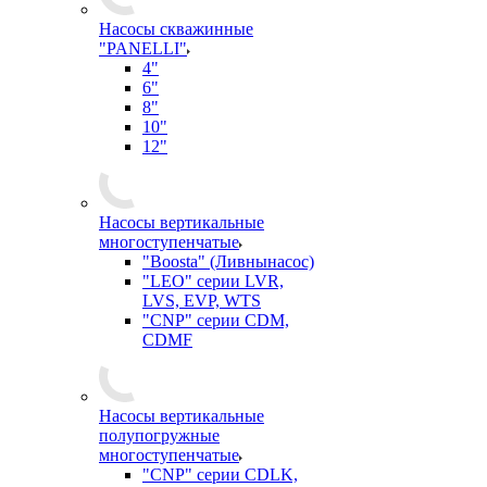
Насосы скважинные
"PANELLI"
4"
6"
8"
10"
12"
Насосы вертикальные
многоступенчатые
"Boosta" (Ливнынасос)
"LEO" серии LVR,
LVS, EVP, WTS
"CNP" серии CDM,
CDMF
Насосы вертикальные
полупогружные
многоступенчатые
"CNP" серии CDLK,