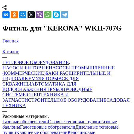
Фитиль для "KERONA" WKH-707G
Главная
—
Каталог
—
ТЕПЛОВОЕ ОБОРУДОВАНИЕ
НАСОСЫ БЫТОВЫЕ
НАСОСЫ ПРОМЫШЛЕННЫЕ
(КОММЕРЧЕСКИЕ)
БАКИ РАСШИРИТЕЛЬНЫЕ И
ГИДРОАККУМУЛЯТОРЫ
ВСЕ ДЛЯ
СКВАЖИНЫ
АВТОМАТИКА ДЛЯ
ВОДОСНАБЖЕНИЯ
ТРУБОПРОВОДНЫЕ
СИСТЕМЫ
СПЕЦТЕХНИКА И
ЗАПЧАСТИ
СТРОИТЕЛЬНОЕ ОБОРУДОВАНИЕ
САДОВАЯ
ТЕХНИКА
—
Расходные материалы
Газовые обогреватели
Газовые тепловые пушки
Газовые
баллоны
Галогеновые обогреватели
Дизельные тепловые
пушки
Кварцевые обогреватели
Керосиновые