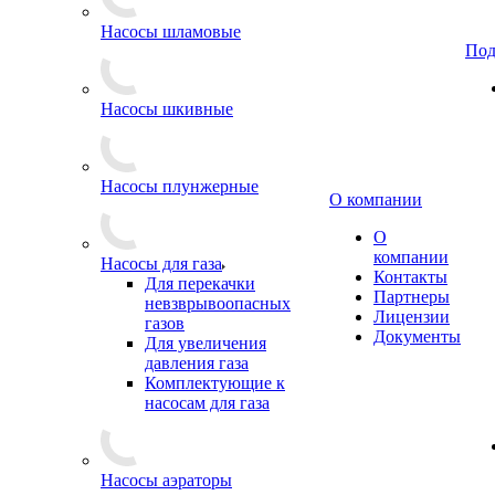
Насосы шламовые
Под
Насосы шкивные
Насосы плунжерные
О компании
О
компании
Насосы для газа
Контакты
Для перекачки
Партнеры
невзврывоопасных
Лицензии
газов
Документы
Для увеличения
давления газа
Комплектующие к
насосам для газа
Насосы аэраторы