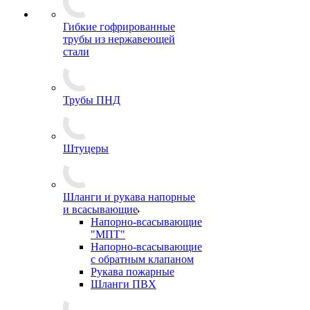
Гибкие гофрированные
трубы из нержавеющей
стали
Трубы ПНД
Штуцеры
Шланги и рукава напорные
и всасывающие
Напорно-всасывающие
"МПТ"
Напорно-всасывающие
с обратным клапаном
Рукава пожарные
Шланги ПВХ