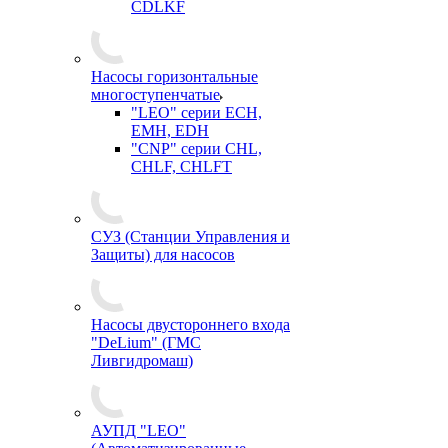
CDLKF
Насосы горизонтальные
многоступенчатые
"LEO" серии ECH,
EMH, EDH
"CNP" серии CHL,
CHLF, CHLFT
СУЗ (Станции Управления и
Защиты) для насосов
Насосы двустороннего входа
"DeLium" (ГМС
Ливгидромаш)
АУПД "LEO"