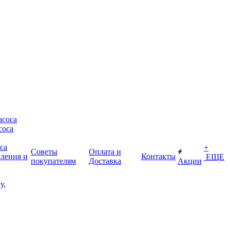
асоса
соса
са
+
Советы
Оплата и
пления и
Контакты
ЕЩЕ
покупателям
Доставка
Акции
у,