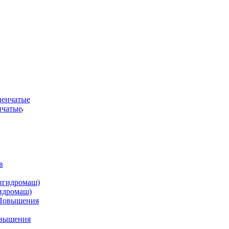
нчатые
идромаш)
овышения