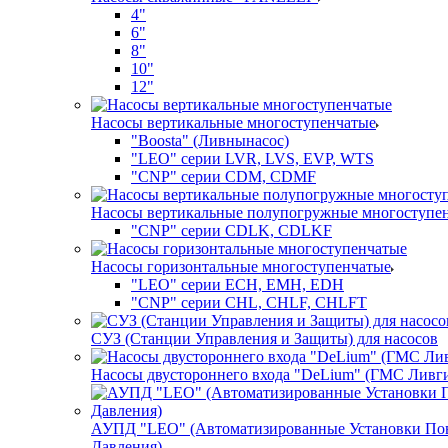
4"
6"
8"
10"
12"
Насосы вертикальные многоступенчатые
"Boosta" (Ливнынасос)
"LEO" серии LVR, LVS, EVP, WTS
"CNP" серии CDM, CDMF
Насосы вертикальные полупогружные многоступе
"CNP" серии CDLK, CDLKF
Насосы горизонтальные многоступенчатые
"LEO" серии ECH, EMH, EDH
"CNP" серии CHL, CHLF, CHLFT
СУЗ (Станции Управления и Защиты) для насосов
Насосы двустороннего входа "DeLium" (ГМС Ливг
АУПД "LEO" (Автоматизированные Установки П
Давления)