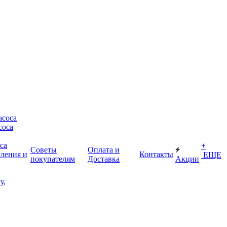
асоса
соса
са
+
Советы
Оплата и
пления и
Контакты
ЕЩЕ
покупателям
Доставка
Акции
у,