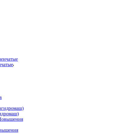
нчатые
идромаш)
овышения