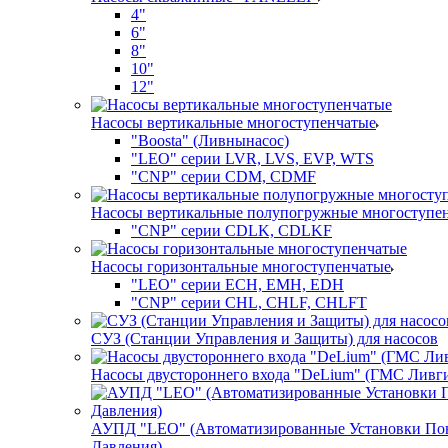
4"
6"
8"
10"
12"
Насосы вертикальные многоступенчатые
"Boosta" (Ливнынасос)
"LEO" серии LVR, LVS, EVP, WTS
"CNP" серии CDM, CDMF
Насосы вертикальные полупогружные многоступе
"CNP" серии CDLK, CDLKF
Насосы горизонтальные многоступенчатые
"LEO" серии ECH, EMH, EDH
"CNP" серии CHL, CHLF, CHLFT
СУЗ (Станции Управления и Защиты) для насосов
Насосы двустороннего входа "DeLium" (ГМС Ливг
АУПД "LEO" (Автоматизированные Установки П
Давления)