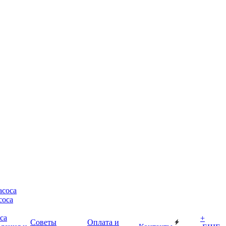
асоса
соса
са
+
Советы
Оплата и