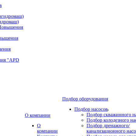
идромаш)
овышения
ния "APD
Подбор оборудования
Подбор насосов
Подбор скважинного н
О компании
Подбор колодезного на
О
Подбор дренажного/
компании
канализационного насо