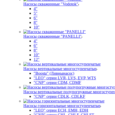
Насосы скважинные "Vodotok"
4"
5"
6"
8"
10"
Насосы скважинные "PANELLI"
4"
6"
8"
10"
12"
Насосы вертикальные многоступенчатые
"Boosta" (Ливнынасос)
"LEO" серии LVR, LVS, EVP, WTS
"CNP" серии CDM, CDMF
Насосы вертикальные полупогружные многоступе
"CNP" серии CDLK, CDLKF
Насосы горизонтальные многоступенчатые
"LEO" серии ECH, EMH, EDH
"CNP" серии CHL, CHLF, CHLFT